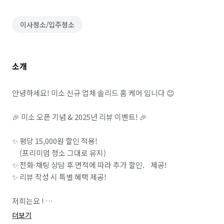
이사청소/입주청소
소개
안녕하세요! 미소 신규 업체 솔리드 홈 케어 입니다 😊

🎉 미소 오픈 기념 & 2025년 리뷰 이벤트! 🎉

✨ 평당 15,000원 할인 적용! 

     (프리미엄 청소 그대로 유지)

✨ 전화·채팅 상담 후 면적에 따라 추가 할인.    제공!

✨ 리뷰 작성 시 특별 혜택 제공!

저희는요 ! 

📌 방역관리사 자격증 보유 전문가가 직접 시공

더보기