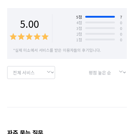
✔ 경험 많은 자체 팀이 직접 작업 (외국인·임시 인력 사용 안 함)

대구 남구
대구 달서구
대구 달성군
✔ 청소 미흡 시 2일 이내 1회 무료 A/S 제공

대구 동구
대구 북구
대구 서구
대구 수성구
5
점
7
5.00
4
점
0
줄눈 시공, 실리콘 작업, 방충망 교체, 부분 철거, 나노 코팅, 곰팡이 
3
점
0
대구 중구
대전 대덕구
대전 동구
대전 서구
제거 등

2
점
0
가정 내 모든 시공 가능한 프리미엄 청소 & 시공 서비스 제공해 
1
점
0
대전 유성구
대전 중구
대구 군위군
드립니다

*실제 미소에서 서비스를 받은 이용자들의 후기입니다.
📞 문의 및 상담: 010-3181-7779

언제든 편하게 연락 주세요😊
자주 묻는 질문