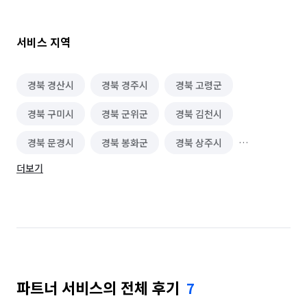
📌 대기오염도 측정 & 집안 전체 아로마 탈취 포함

📌 어린 자녀·반려동물을 위한 안전한 친환경 제품 사용

📌 청소 전·후 사진 및 진행 과정 제공 (카톡/문자)

서비스 지역
📌 집안 하자 부분 체크 및 상세 안내

경북 경산시
경북 경주시
경북 고령군
✔ 추가 비용 없이 해드려요!

경북 구미시
경북 군위군
경북 김천시
✅ 공사 분진·본드 자국 제거

✅ 벽지 먼지 케어 & 모든 유리창·샷시 청소

경북 문경시
경북 봉화군
경북 상주시
✅ 화장실·베란다 하수구 및 배수관 분해 청소

✅ 주방 후드·싱크대장·모든 서랍 분해 청소

더보기
경북 성주군
경북 안동시
경북 영덕군
👉 단, 견적 시 현장과 상이한 경우 추가 금액 발생 가능합니다. 

경북 영양군
경북 영주시
경북 영천시
📌 추가 시공 가능 서비스 (별도 비용 발생)

경북 예천군
경북 울릉군
경북 울진군
🔹 유리막 코팅

🔹 줄눈 시공

경북 의성군
경북 청도군
경북 청송군
🔹 방충망 교체, 실리콘 작업, 부분 철거, 특수 청소 (비밀 보장)

파트너 서비스의 전체 후기
7
경북 칠곡군
경북 포항시 남구
경북 포항시 북구
👨‍🔧 전문 인력 & A/S 보장
