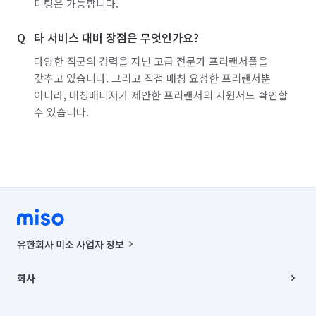
미팅은 가능합니다.
타 서비스 대비 장점은 무엇인가요?
다양한 직군의 경력을 지닌 고급 전문가 프리랜서풀을
갖추고 있습니다. 그리고 직접 매칭 요청한 프리랜서뿐
아니라, 매칭매니저가 제안한 프리랜서의 지원서도 확인할
수 있습니다.
유한회사 미소 사업자 정보
사업자등록번호 : 291-87-00271 | 인허가번호 : 2016-3220163-14-5-
00019 |
회사
통신판매신고번호 : 2024-서울종로-1400(공정거래위원회 정보) |
대표이사 : CHING VICTOR COLUMBIA RHEE
회사소개