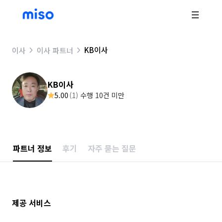
KB이사
이사
이사 파트너
KB이사
5.00
(
1
)
수행 10건 미만
파트너 정보
후기
자주 묻는 질문
제공 서비스