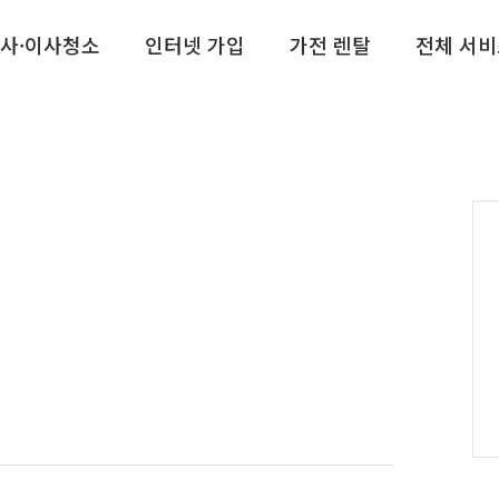
사·이사청소
인터넷 가입
가전 렌탈
전체 서비