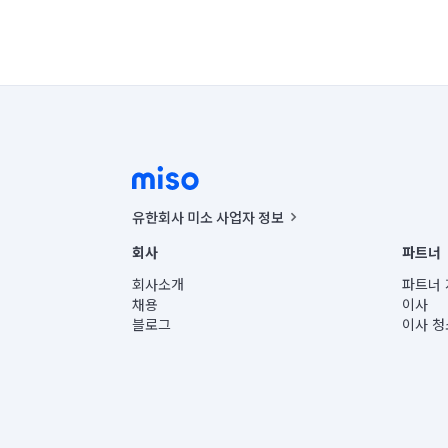
유한회사 미소 사업자 정보
사업자등록번호 : 291-87-00271 | 인허가번호 : 2016-32201
회사
파트너
통신판매신고번호 : 2024-서울종로-1400(공정거래위원회 정
대표이사 : CHING VICTOR COLUMBIA RHEE
회사소개
파트너 
주소 | 본사: 서울특별시 종로구 율곡로 6(중학동, 트윈트리
채용
이사
컨택센터 : 서울특별시 종로구 수송동 율곡로 24, 7층, 8층
블로그
이사 청
유한회사 미소는 통신판매중개자이며, 통신판매의 당사자가
상품, 상품정보, 거래에 관한 의무와 책임은 거래당사자에
언론 보도 관련 문의:
contact@getmiso.com
대표번호: 1577-8808
© 유한회사 미소. Miso, Inc. All Rights Reserved.