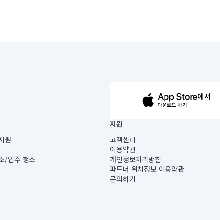
63-14-5-00019 |
지원
보) |
지원
고객센터
빌딩) B동 5층
이용약관
 미소
소/입주 청소
개인정보처리방침
 아닙니다.
파트너 위치정보 이용약관
게 있습니다.
문의하기