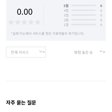
경기 안산시 단원구
경기 안산시 상록구
5
점
0
0.00
4
점
0
3
점
0
경기 안성시
경기 안양시 동안구
2
점
0
1
점
0
경기 안양시 만안구
경기 양주시
경기 양평군
*실제 미소에서 서비스를 받은 이용자들의 후기입니다.
경기 여주시
경기 연천군
경기 오산시
경기 용인시 기흥구
경기 용인시 수지구
경기 용인시 처인구
경기 의왕시
경기 의정부시
경기 이천시
경기 파주시
경기 평택시
경기 포천시
경기 하남시
경기 화성시
부산 강서구
부산 금정구
부산 기장군
부산 남구
부산 동구
부산 동래구
자주 묻는 질문
부산 부산진구
부산 북구
부산 사상구