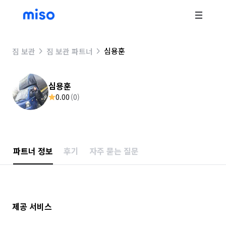
심용훈
짐 보관
짐 보관 파트너
심용훈
0.00
(
0
)
파트너 정보
후기
자주 묻는 질문
제공 서비스