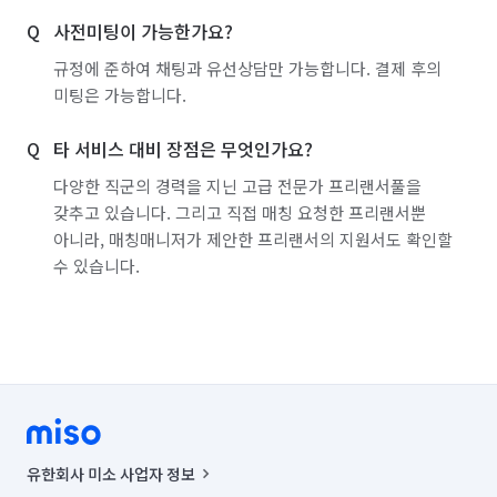
사전미팅이 가능한가요?
부산 사하구
부산 서구
부산 수영구
규정에 준하여 채팅과 유선상담만 가능합니다. 결제 후의
부산 연제구
부산 영도구
부산 중구
미팅은 가능합니다.
부산 해운대구
서울 강남구
서울 강동구
타 서비스 대비 장점은 무엇인가요?
서울 강북구
서울 강서구
서울 관악구
다양한 직군의 경력을 지닌 고급 전문가 프리랜서풀을
갖추고 있습니다. 그리고 직접 매칭 요청한 프리랜서뿐
서울 광진구
서울 구로구
서울 금천구
아니라, 매칭매니저가 제안한 프리랜서의 지원서도 확인할
수 있습니다.
서울 노원구
서울 도봉구
서울 동대문구
서울 동작구
서울 마포구
서울 서대문구
서울 서초구
서울 성동구
서울 성북구
서울 송파구
서울 양천구
서울 영등포구
서울 용산구
서울 은평구
서울 종로구
유한회사 미소 사업자 정보