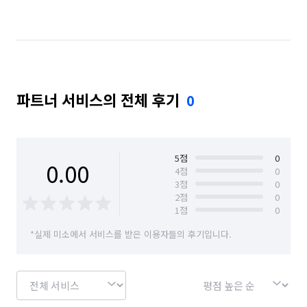
경기 남양주시
경기 동두천시
경기 성남시 분당구
경기 성남시 수정구
경기 성남시 중원구
경기 수원시 권선구
경기 수원시 영통구
파트너 서비스의 전체 후기
0
경기 수원시 장안구
경기 수원시 팔달구
경기 시흥시
경기 안산시 단원구
경기 안산시 상록구
경기 안성시
5
점
0
0.00
4
점
0
3
점
0
경기 안양시 동안구
경기 안양시 만안구
2
점
0
1
점
0
경기 양주시
경기 양평군
경기 여주시
*실제 미소에서 서비스를 받은 이용자들의 후기입니다.
경기 연천군
경기 오산시
경기 용인시 기흥구
경기 용인시 수지구
경기 용인시 처인구
경기 의왕시
경기 의정부시
경기 이천시