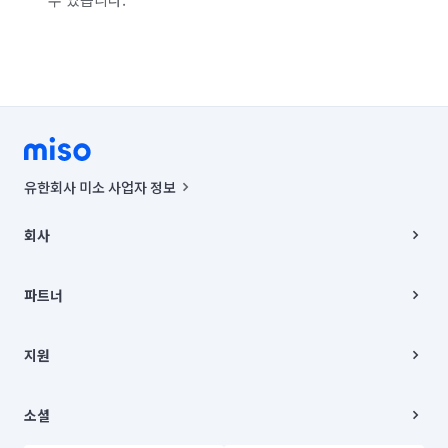
경기 부천시 소사구
경기 부천시 원미구
경기 부천시 오정구
경기 화성시 동탄구
경기 화성시 효행구
경기 화성시 만세구
경기 화성시 병점구
유한회사 미소 사업자 정보
사업자등록번호 : 291-87-00271 | 인허가번호 : 2016-3220163-14-5-
00019 |
회사
통신판매신고번호 : 2024-서울종로-1400(공정거래위원회 정보) |
대표이사 : CHING VICTOR COLUMBIA RHEE
회사소개
주소 | 본사: 서울특별시 종로구 율곡로 6(중학동, 트윈트리빌딩) B동 5층
채용
파트너
컨택센터 : 서울특별시 종로구 수송동 율곡로 24, 7층, 8층 미소
블로그
유한회사 미소는 통신판매중개자이며, 통신판매의 당사자가 아닙니다.
파트너 지원
상품, 상품정보, 거래에 관한 의무와 책임은 거래당사자에게 있습니다.
이사
지원
언론 보도 관련 문의:
contact@getmiso.com
이사 청소/입주 청소
대표번호: 1577-8808
고객센터
© 유한회사 미소. Miso, Inc. All Rights Reserved.
이용약관
소셜
개인정보처리방침