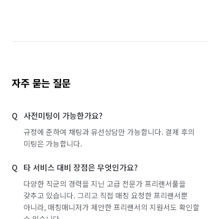
경기 파주시
경기 평택시
경기 포천시
경기 하남시
경기 화성시
서울 강남구
서울 강동구
서울 강북구
서울 강서구
서울 관악구
서울 광진구
서울 구로구
자주 묻는 질문
서울 금천구
서울 노원구
서울 도봉구
사전미팅이 가능한가요?
서울 동대문구
서울 동작구
서울 마포구
규정에 준하여 채팅과 유선상담만 가능합니다. 결제 후의
서울 서대문구
서울 서초구
서울 성동구
미팅은 가능합니다.
서울 성북구
서울 송파구
서울 양천구
타 서비스 대비 장점은 무엇인가요?
서울 영등포구
서울 용산구
서울 은평구
다양한 직군의 경력을 지닌 고급 전문가 프리랜서풀을
갖추고 있습니다. 그리고 직접 매칭 요청한 프리랜서뿐
서울 종로구
서울 중구
서울 중랑구
아니라, 매칭매니저가 제안한 프리랜서의 지원서도 확인할
수 있습니다.