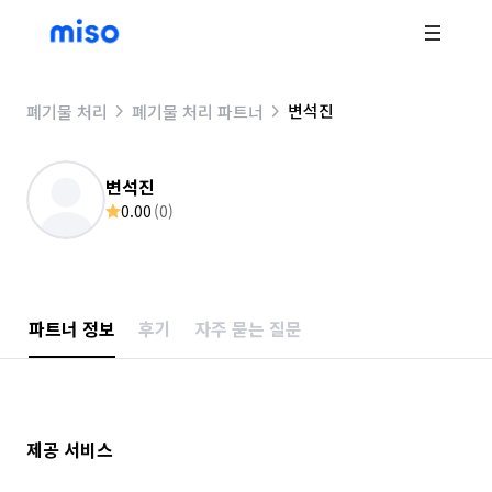
변석진
폐기물 처리
폐기물 처리 파트너
변석진
0.00
(
0
)
파트너 정보
후기
자주 묻는 질문
제공 서비스