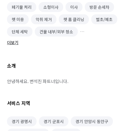
폐기물 처리
소형이사
이사
방문 손세차
펫 미용
악취 제거
펫 홈 클리닝
벌초/예초
단체 세탁
건물 내부/외부 청소
더보기
건물 관리(종합/시설/행정/경비)
실내 소독
철거
곰팡이 제거
비둘기 퇴치
방문 산책/간단 돌봄
소개
경호(신변보호/의전/경비)
침수 복구/청소
하수구 청소
장애인 편의시설 설치
안녕하세요. 변석진 파트너입니다.
펫 사료/간식 제작
펫 미용용품 제작
서비스 지역
식물 관리/렌탈
어항/수족관 제작 및 관리
위탁 돌봄/펫 호텔
유품정리/특수청소
경기 광명시
경기 군포시
경기 안양시 동안구
반려동물 장례
바닥 청소 (왁스 코팅)