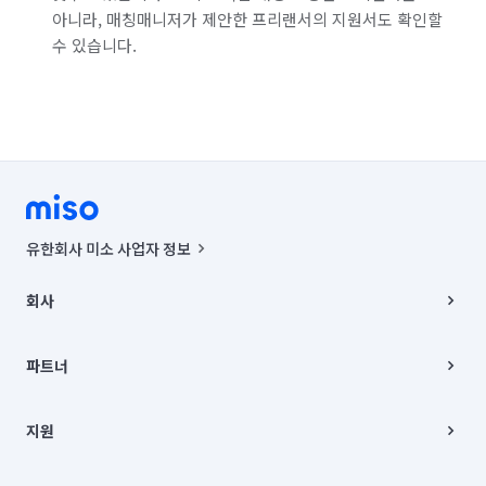
아니라, 매칭매니저가 제안한 프리랜서의 지원서도 확인할
수 있습니다.
유한회사 미소 사업자 정보
사업자등록번호 : 291-87-00271 | 인허가번호 : 2016-3220163-14-5-
00019 |
회사
통신판매신고번호 : 2024-서울종로-1400(공정거래위원회 정보) |
대표이사 : CHING VICTOR COLUMBIA RHEE
회사소개
주소 | 본사: 서울특별시 종로구 율곡로 6(중학동, 트윈트리빌딩) B동 5층
채용
파트너
컨택센터 : 서울특별시 종로구 수송동 율곡로 24, 7층, 8층 미소
블로그
유한회사 미소는 통신판매중개자이며, 통신판매의 당사자가 아닙니다.
파트너 지원
상품, 상품정보, 거래에 관한 의무와 책임은 거래당사자에게 있습니다.
이사
지원
언론 보도 관련 문의:
contact@getmiso.com
이사 청소/입주 청소
대표번호: 1577-8808
고객센터
© 유한회사 미소. Miso, Inc. All Rights Reserved.