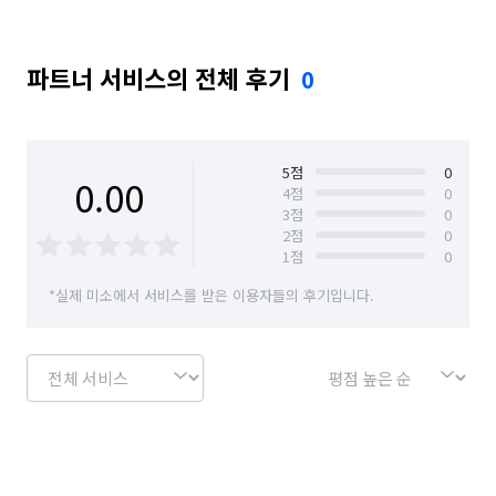
파트너 서비스의 전체 후기
0
5
점
0
0.00
4
점
0
3
점
0
2
점
0
1
점
0
*실제 미소에서 서비스를 받은 이용자들의 후기입니다.