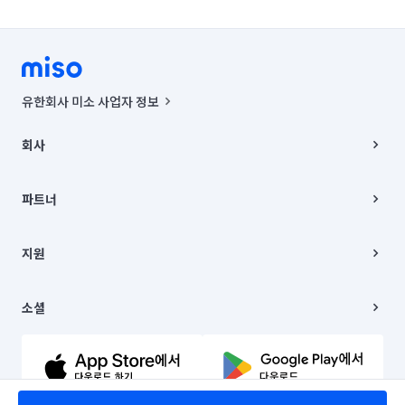
유한회사 미소 사업자 정보
사업자등록번호 : 291-87-00271 | 인허가번호 : 2016-3220163-14-5-
00019 |
회사
통신판매신고번호 : 2024-서울종로-1400(공정거래위원회 정보) |
대표이사 : CHING VICTOR COLUMBIA RHEE
회사소개
주소 | 본사: 서울특별시 종로구 율곡로 6(중학동, 트윈트리빌딩) B동 5층
채용
파트너
컨택센터 : 서울특별시 종로구 수송동 율곡로 24, 7층, 8층 미소
블로그
유한회사 미소는 통신판매중개자이며, 통신판매의 당사자가 아닙니다.
파트너 지원
상품, 상품정보, 거래에 관한 의무와 책임은 거래당사자에게 있습니다.
이사
지원
언론 보도 관련 문의:
contact@getmiso.com
이사 청소/입주 청소
대표번호: 1577-8808
고객센터
© 유한회사 미소. Miso, Inc. All Rights Reserved.
이용약관
소셜
개인정보처리방침
파트너 위치정보 이용약관
링크드인
문의하기
유튜브