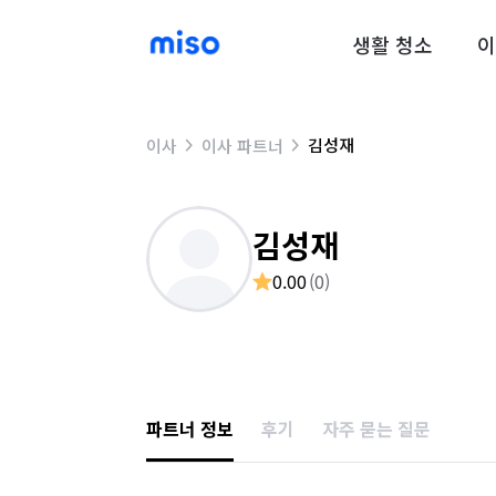
생활 청소
이
김성재
이사
이사 파트너
김성재
0.00
(
0
)
파트너 정보
후기
자주 묻는 질문