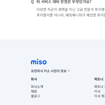
타 서비스 대비 장점은 무엇인가요?
다양한 직군의 경력을 지닌 고급 전문가 프리랜
프리랜서뿐 아니라, 매칭매니저가 제안한 프리
유한회사 미소 사업자 정보
사업자등록번호 : 291-87-00271 | 인허가번호 : 2016-32201
회사
파트너
통신판매신고번호 : 2024-서울종로-1400(공정거래위원회 정
대표이사 : CHING VICTOR COLUMBIA RHEE
회사소개
파트너 
주소 | 본사: 서울특별시 종로구 율곡로 6(중학동, 트윈트리
채용
이사
컨택센터 : 서울특별시 종로구 수송동 율곡로 24, 7층, 8층
블로그
이사 청
유한회사 미소는 통신판매중개자이며, 통신판매의 당사자가
상품, 상품정보, 거래에 관한 의무와 책임은 거래당사자에