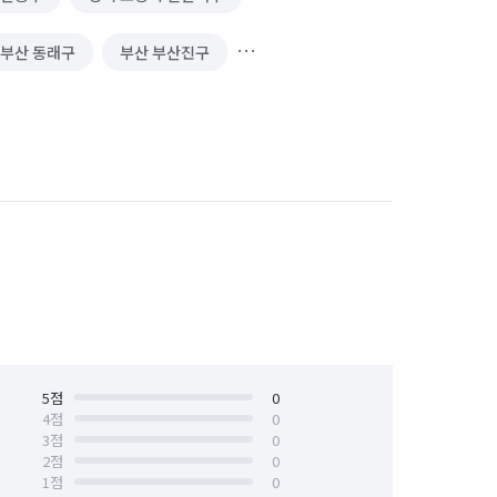
부산 동래구
부산 부산진구
충북 제천시
충북 청주시 상당구
충북 청주시 흥덕구
충북 충주시
5
점
0
4
점
0
3
점
0
2
점
0
1
점
0