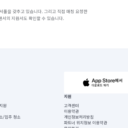
서풀을 갖추고 있습니다. 그리고 직접 매칭 요청한
랜서의 지원서도 확인할 수 있습니다.
63-14-5-00019 |
지원
보) |
지원
고객센터
빌딩) B동 5층
이용약관
 미소
소/입주 청소
개인정보처리방침
 아닙니다.
파트너 위치정보 이용약관
게 있습니다.