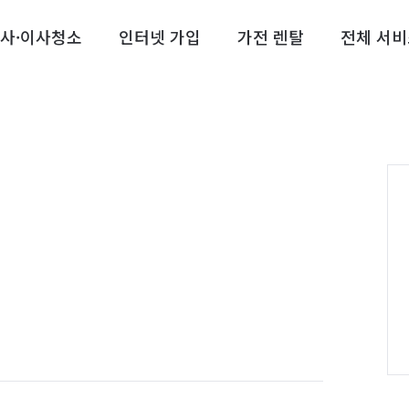
사·이사청소
인터넷 가입
가전 렌탈
전체 서비