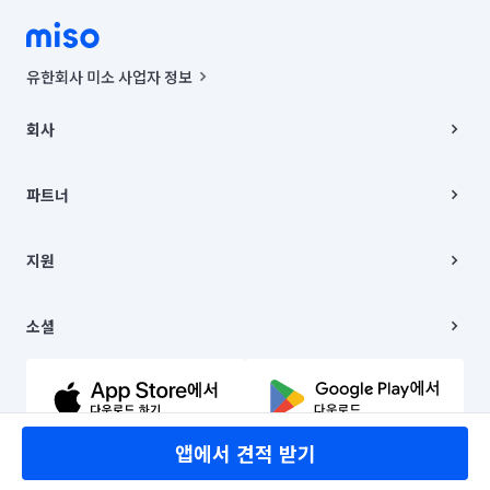
유한회사 미소 사업자 정보
사업자등록번호 : 291-87-00271 | 인허가번호 : 2016-3220163-14-5-
00019 |
회사
통신판매신고번호 : 2024-서울종로-1400(공정거래위원회 정보) |
대표이사 : CHING VICTOR COLUMBIA RHEE
회사소개
주소 | 본사: 서울특별시 종로구 율곡로 6(중학동, 트윈트리빌딩) B동 5층
채용
파트너
컨택센터 : 서울특별시 종로구 수송동 율곡로 24, 7층, 8층 미소
블로그
유한회사 미소는 통신판매중개자이며, 통신판매의 당사자가 아닙니다.
파트너 지원
상품, 상품정보, 거래에 관한 의무와 책임은 거래당사자에게 있습니다.
이사
지원
언론 보도 관련 문의:
contact@getmiso.com
이사 청소/입주 청소
대표번호: 1577-8808
고객센터
© 유한회사 미소. Miso, Inc. All Rights Reserved.
이용약관
소셜
개인정보처리방침
파트너 위치정보 이용약관
링크드인
문의하기
유튜브
앱에서 견적 받기