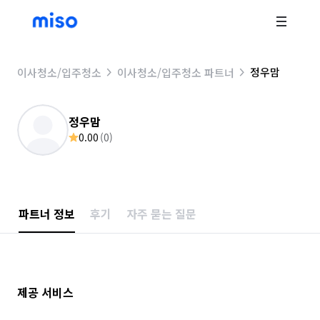
정우맘
이사청소/입주청소
이사청소/입주청소 파트너
정우맘
0.00
(
0
)
파트너 정보
후기
자주 묻는 질문
제공 서비스