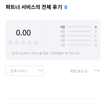
파트너 서비스의 전체 후기
0
5
점
0
0.00
4
점
0
3
점
0
2
점
0
1
점
0
*실제 미소에서 서비스를 받은 이용자들의 후기입니다.