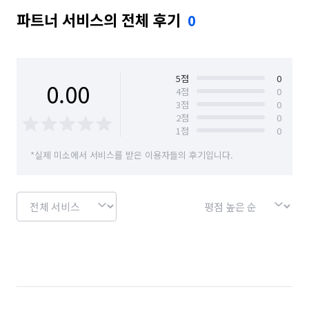
파트너 서비스의 전체 후기
0
5
점
0
0.00
4
점
0
3
점
0
2
점
0
1
점
0
*실제 미소에서 서비스를 받은 이용자들의 후기입니다.