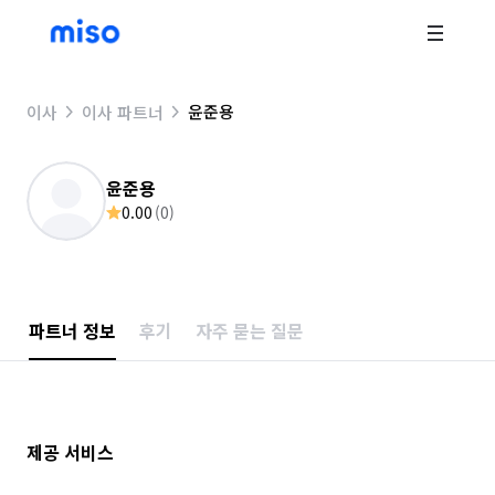
윤준용
이사
이사 파트너
윤준용
0.00
(
0
)
파트너 정보
후기
자주 묻는 질문
제공 서비스