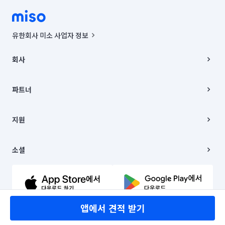
유한회사 미소 사업자 정보
사업자등록번호 : 291-87-00271 | 인허가번호 : 2016-3220163-14-5-
00019 |
회사
통신판매신고번호 : 2024-서울종로-1400(공정거래위원회 정보) |
대표이사 : CHING VICTOR COLUMBIA RHEE
회사소개
주소 | 본사: 서울특별시 종로구 율곡로 6(중학동, 트윈트리빌딩) B동 5층
채용
파트너
컨택센터 : 서울특별시 종로구 수송동 율곡로 24, 7층, 8층 미소
블로그
유한회사 미소는 통신판매중개자이며, 통신판매의 당사자가 아닙니다.
파트너 지원
상품, 상품정보, 거래에 관한 의무와 책임은 거래당사자에게 있습니다.
이사
지원
언론 보도 관련 문의:
contact@getmiso.com
이사 청소/입주 청소
대표번호: 1577-8808
고객센터
© 유한회사 미소. Miso, Inc. All Rights Reserved.
이용약관
소셜
개인정보처리방침
파트너 위치정보 이용약관
링크드인
문의하기
유튜브
앱에서 견적 받기