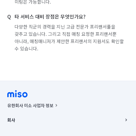
미팅은 가능합니다.
타 서비스 대비 장점은 무엇인가요?
다양한 직군의 경력을 지닌 고급 전문가 프리랜서풀을
갖추고 있습니다. 그리고 직접 매칭 요청한 프리랜서뿐
아니라, 매칭매니저가 제안한 프리랜서의 지원서도 확인할
수 있습니다.
유한회사 미소 사업자 정보
사업자등록번호 : 291-87-00271 | 인허가번호 : 2016-3220163-14-5-
00019 |
회사
통신판매신고번호 : 2024-서울종로-1400(공정거래위원회 정보) |
대표이사 : CHING VICTOR COLUMBIA RHEE
회사소개