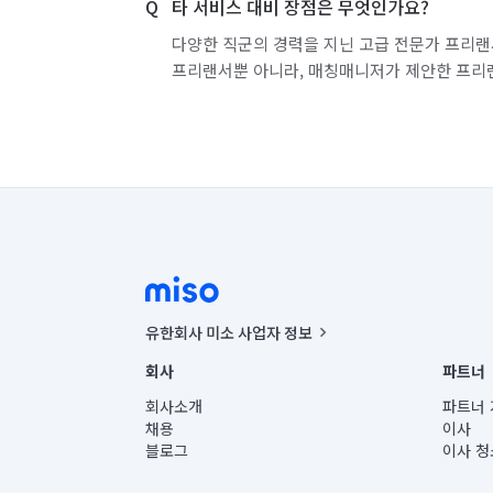
타 서비스 대비 장점은 무엇인가요?
다양한 직군의 경력을 지닌 고급 전문가 프리랜
프리랜서뿐 아니라, 매칭매니저가 제안한 프리
유한회사 미소 사업자 정보
사업자등록번호 : 291-87-00271 | 인허가번호 : 2016-32201
회사
파트너
통신판매신고번호 : 2024-서울종로-1400(공정거래위원회 정
대표이사 : CHING VICTOR COLUMBIA RHEE
회사소개
파트너 
주소 | 본사: 서울특별시 종로구 율곡로 6(중학동, 트윈트리
채용
이사
컨택센터 : 서울특별시 종로구 수송동 율곡로 24, 7층, 8층
블로그
이사 청
유한회사 미소는 통신판매중개자이며, 통신판매의 당사자가
상품, 상품정보, 거래에 관한 의무와 책임은 거래당사자에