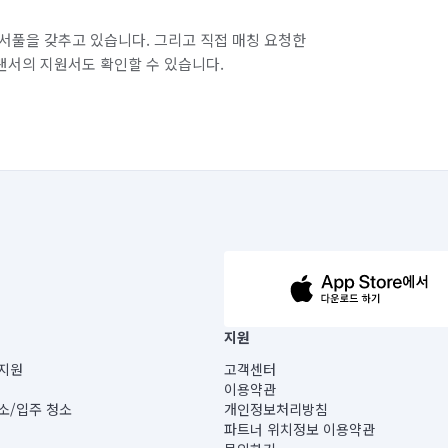
서풀을 갖추고 있습니다. 그리고 직접 매칭 요청한
랜서의 지원서도 확인할 수 있습니다.
63-14-5-00019 |
지원
보) |
지원
고객센터
빌딩) B동 5층
이용약관
 미소
소/입주 청소
개인정보처리방침
 아닙니다.
파트너 위치정보 이용약관
게 있습니다.