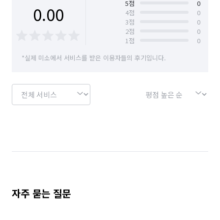
경기 수원시 장안구
경기 수원시 팔달구
5
점
0
0.00
4
점
0
3
점
0
경기 시흥시
경기 안산시 단원구
2
점
0
1
점
0
경기 안산시 상록구
경기 안성시
*실제 미소에서 서비스를 받은 이용자들의 후기입니다.
경기 안양시 동안구
경기 안양시 만안구
경기 양주시
경기 양평군
경기 여주시
경기 연천군
경기 오산시
경기 용인시 기흥구
경기 용인시 수지구
경기 용인시 처인구
경기 의왕시
경기 의정부시
경기 이천시
경기 파주시
경기 평택시
경기 포천시
경기 하남시
경기 화성시
경남 거제시
자주 묻는 질문
경남 거창군
경남 고성군
경남 김해시