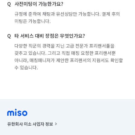
사전미팅이 가능한가요?
경남 남해군
경남 밀양시
경남 사천시
규정에 준하여 채팅과 유선상담만 가능합니다. 결제 후의
경남 산청군
경남 양산시
경남 의령군
미팅은 가능합니다.
경남 진주시
경남 창녕군
경남 창원시 마산합포구
타 서비스 대비 장점은 무엇인가요?
경남 창원시 마산회원구
경남 창원시 성산구
다양한 직군의 경력을 지닌 고급 전문가 프리랜서풀을
갖추고 있습니다. 그리고 직접 매칭 요청한 프리랜서뿐
경남 창원시 의창구
경남 창원시 진해구
아니라, 매칭매니저가 제안한 프리랜서의 지원서도 확인할
수 있습니다.
경남 통영시
경남 하동군
경남 함안군
경남 함양군
경남 합천군
경북 경산시
경북 경주시
경북 고령군
경북 구미시
경북 군위군
경북 김천시
경북 문경시
경북 봉화군
경북 상주시
경북 성주군
유한회사 미소 사업자 정보
경북 안동시
경북 영덕군
경북 영양군
사업자등록번호 : 291-87-00271 | 인허가번호 : 2016-3220163-14-5-