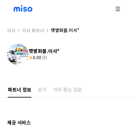
햇볕화물.이사*
이사
이사 파트너
햇볕화물.이사*
0.00
(
0
)
파트너 정보
후기
자주 묻는 질문
제공 서비스