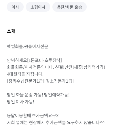
이사
소형이사
용달/화물 운송
소개
햇볕화물.원룸이사전문

안녕하세요[1톤포터-호루장착]

화물원룸/이사전문입니다. 친절!안전!깨끗!합리적가격! 
4대원칙을 지킵니다.

[정리수납전문가1급][청소전문가1급]

당일 화물 운송 가능! 당일예약가능! 

당일 이사 가능!

용달이용할때 추가금액요구X

저희 업체는 현장에서 추가금액을 요구하지 않습니다^^
