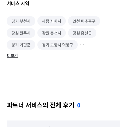
서비스 지역
경기 부천시
세종 자치시
인천 미추홀구
강원 원주시
강원 춘천시
강원 홍천군
경기 가평군
경기 고양시 덕양구
더보기
경기 고양시 일산동구
경기 고양시 일산서구
경기 과천시
경기 광명시
경기 광주시
경기 구리시
경기 군포시
경기 김포시
경기 남양주시
경기 동두천시
경기 성남시 분당구
파트너 서비스의 전체 후기
0
경기 성남시 수정구
경기 성남시 중원구
경기 수원시 권선구
경기 수원시 영통구