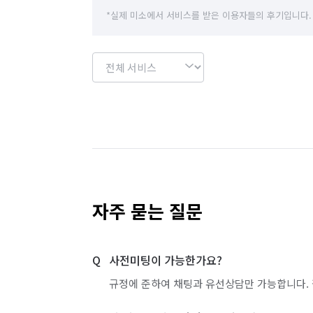
경기 이천시
경기 파주시
경기 평택시
*실제 미소에서 서비스를 받은 이용자들의 후기입니다.
경기 화성시
서울 강남구
서울 강동구
서울 관악구
서울 광진구
서울 구로구
서울 도봉구
서울 동대문구
서울 동작구
서울 서초구
서울 성동구
서울 성북구
서울 영등포구
서울 용산구
서울 은평구
자주 묻는 질문
서울 중랑구
인천 강화군
인천 계양구
사전미팅이 가능한가요?
인천 부평구
인천 서구
인천 연수구
규정에 준하여 채팅과 유선상담만 가능합니다. 
경기 부천시 소사구
경기 부천시 원미구