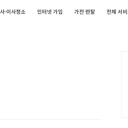
사·이사청소
인터넷 가입
가전 렌탈
전체 서비