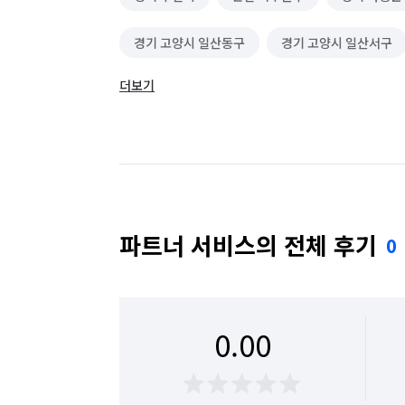
경기 고양시 일산동구
경기 고양시 일산서구
더보기
경기 광주시
경기 구리시
경기 군포시
경기 동두천시
경기 성남시 분당구
경기
경기 수원시 권선구
경기 수원시 영통구
경기 시흥시
경기 안산시 단원구
경기 
파트너 서비스의 전체 후기
0
경기 안양시 동안구
경기 안양시 만안구
경기 여주시
경기 연천군
경기 오산시
0.00
경기 용인시 수지구
경기 용인시 처인구