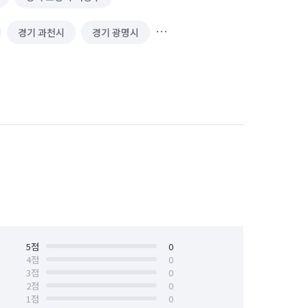
경기 과천시
경기 광명시
경기 김포시
경기 남양주시
 성남시 수정구
경기 성남시 중원구
경기 수원시 장안구
경기 수원시 팔달구
안산시 상록구
경기 안성시
경기 양주시
경기 양평군
경기 용인시 기흥구
5
점
0
4
점
0
3
점
0
경기 의왕시
경기 의정부시
2
점
0
1
점
0