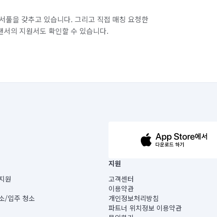
경기 화성시 병점구
서풀을 갖추고 있습니다. 그리고 직접 매칭 요청한
랜서의 지원서도 확인할 수 있습니다.
63-14-5-00019 |
지원
보) |
지원
고객센터
빌딩) B동 5층
이용약관
 미소
소/입주 청소
개인정보처리방침
 아닙니다.
파트너 위치정보 이용약관
게 있습니다.