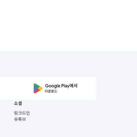
소셜
링크드인
유튜브