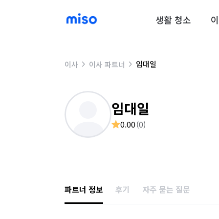
생활 청소
이
임대일
이사
이사 파트너
임대일
0.00
(
0
)
파트너 정보
후기
자주 묻는 질문