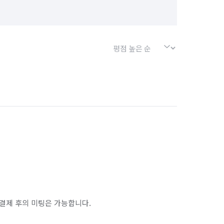
경기 포천시
경기 하남시
서울 강북구
서울 강서구
서울 금천구
서울 노원구
서울 마포구
서울 서대문구
서울 송파구
서울 양천구
서울 종로구
서울 중구
인천 남구
인천 남동구
인천 동구
인천 옹진군
인천 중구
결제 후의 미팅은 가능합니다.
경기 부천시 오정구
경기 화성시 동탄구