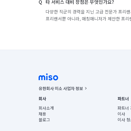
타 서비스 대비 장점은 무엇인가요?
경기 화성시 효행구
경기 화성시 만세구
다양한 직군의 경력을 지닌 고급 전문가 프리랜
프리랜서뿐 아니라, 매칭매니저가 제안한 프리
유한회사 미소 사업자 정보
사업자등록번호 : 291-87-00271 | 인허가번호 : 2016-32201
회사
파트너
통신판매신고번호 : 2024-서울종로-1400(공정거래위원회 정
대표이사 : CHING VICTOR COLUMBIA RHEE
회사소개
파트너 
주소 | 본사: 서울특별시 종로구 율곡로 6(중학동, 트윈트리
채용
이사
컨택센터 : 서울특별시 종로구 수송동 율곡로 24, 7층, 8층
블로그
이사 청
유한회사 미소는 통신판매중개자이며, 통신판매의 당사자가
상품, 상품정보, 거래에 관한 의무와 책임은 거래당사자에