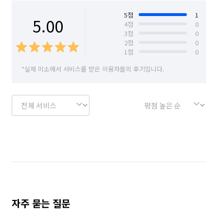
경기 안산시 단원구
경기 안산시 상록구
5
점
1
5.00
4
점
0
3
점
0
경기 안성시
경기 안양시 동안구
2
점
0
1
점
0
경기 안양시 만안구
경기 양주시
경기 양평군
*실제 미소에서 서비스를 받은 이용자들의 후기입니다.
경기 여주시
경기 연천군
경기 오산시
경기 용인시 기흥구
경기 용인시 수지구
경기 용인시 처인구
경기 의왕시
경기 의정부시
경기 이천시
경기 파주시
경기 평택시
경기 포천시
경기 하남시
경기 화성시
서울 강남구
서울 강동구
서울 강북구
서울 강서구
서울 관악구
서울 광진구
자주 묻는 질문