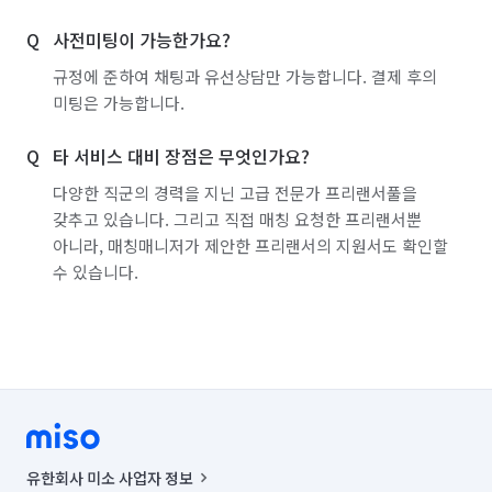
서울 구로구
서울 금천구
서울 노원구
사전미팅이 가능한가요?
서울 도봉구
서울 동대문구
서울 동작구
규정에 준하여 채팅과 유선상담만 가능합니다. 결제 후의
서울 마포구
서울 서대문구
서울 서초구
미팅은 가능합니다.
서울 성동구
서울 성북구
서울 송파구
타 서비스 대비 장점은 무엇인가요?
서울 양천구
서울 영등포구
서울 용산구
다양한 직군의 경력을 지닌 고급 전문가 프리랜서풀을
갖추고 있습니다. 그리고 직접 매칭 요청한 프리랜서뿐
서울 은평구
서울 종로구
서울 중구
아니라, 매칭매니저가 제안한 프리랜서의 지원서도 확인할
수 있습니다.
서울 중랑구
인천 강화군
인천 계양구
인천 남구
인천 남동구
인천 동구
인천 부평구
인천 서구
인천 연수구
인천 옹진군
인천 중구
경기 부천시 소사구
경기 부천시 원미구
경기 부천시 오정구
유한회사 미소 사업자 정보