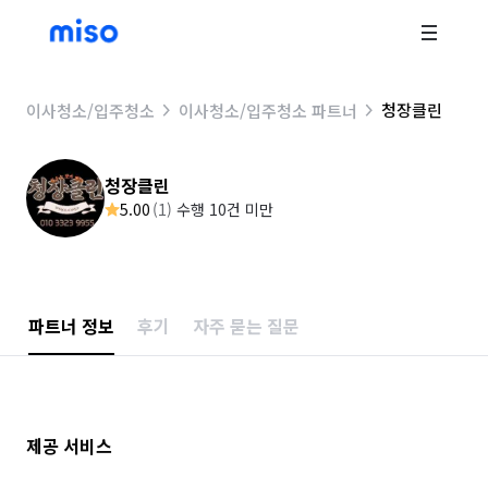
청장클린
이사청소/입주청소
이사청소/입주청소 파트너
청장클린
5.00
(
1
)
수행 10건 미만
파트너 정보
후기
자주 묻는 질문
제공 서비스