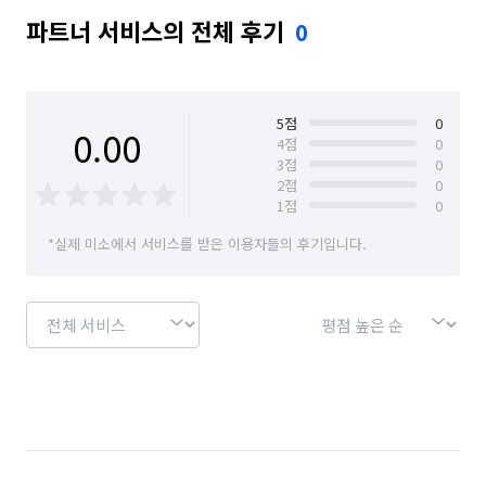
파트너 서비스의 전체 후기
0
5
점
0
0.00
4
점
0
3
점
0
2
점
0
1
점
0
*실제 미소에서 서비스를 받은 이용자들의 후기입니다.