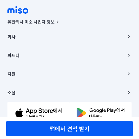
유한회사 미소 사업자 정보
사업자등록번호 : 291-87-00271 | 인허가번호 : 2016-3220163-14-5-
00019 |
회사
통신판매신고번호 : 2024-서울종로-1400(공정거래위원회 정보) |
대표이사 : CHING VICTOR COLUMBIA RHEE
회사소개
주소 | 본사: 서울특별시 종로구 율곡로 6(중학동, 트윈트리빌딩) B동 5층
채용
파트너
컨택센터 : 서울특별시 종로구 수송동 율곡로 24, 7층, 8층 미소
블로그
유한회사 미소는 통신판매중개자이며, 통신판매의 당사자가 아닙니다.
파트너 지원
상품, 상품정보, 거래에 관한 의무와 책임은 거래당사자에게 있습니다.
이사
지원
언론 보도 관련 문의:
contact@getmiso.com
이사 청소/입주 청소
대표번호: 1577-8808
고객센터
© 유한회사 미소. Miso, Inc. All Rights Reserved.
이용약관
소셜
개인정보처리방침
파트너 위치정보 이용약관
링크드인
문의하기
유튜브
앱에서 견적 받기