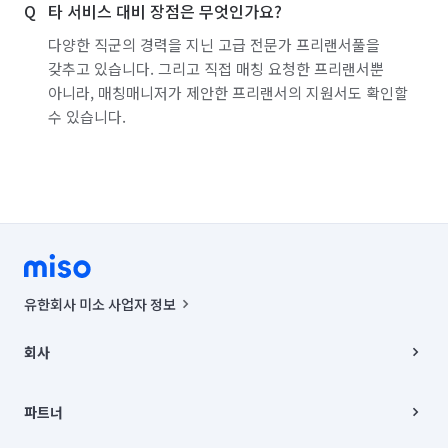
타 서비스 대비 장점은 무엇인가요?
서울 양천구
서울 영등포구
서울 용산구
다양한 직군의 경력을 지닌 고급 전문가 프리랜서풀을
갖추고 있습니다. 그리고 직접 매칭 요청한 프리랜서뿐
서울 은평구
서울 종로구
서울 중구
아니라, 매칭매니저가 제안한 프리랜서의 지원서도 확인할
수 있습니다.
서울 중랑구
인천 강화군
인천 계양구
인천 남구
인천 남동구
인천 동구
인천 부평구
인천 서구
인천 연수구
인천 옹진군
인천 중구
충북 제천시
경기 부천시 소사구
경기 부천시 원미구
유한회사 미소 사업자 정보
경기 부천시 오정구
경기 화성시 동탄구
사업자등록번호 : 291-87-00271 | 인허가번호 : 2016-3220163-14-5-
00019 |
회사
통신판매신고번호 : 2024-서울종로-1400(공정거래위원회 정보) |
경기 화성시 효행구
경기 화성시 만세구
대표이사 : CHING VICTOR COLUMBIA RHEE
회사소개
주소 | 본사: 서울특별시 종로구 율곡로 6(중학동, 트윈트리빌딩) B동 5층
채용
파트너
경기 화성시 병점구
컨택센터 : 서울특별시 종로구 수송동 율곡로 24, 7층, 8층 미소
블로그
유한회사 미소는 통신판매중개자이며, 통신판매의 당사자가 아닙니다.