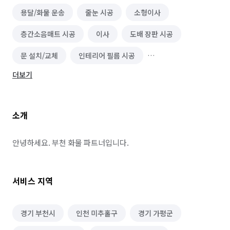
용달/화물 운송
줄눈 시공
소형이사
층간소음매트 시공
이사
도배 장판 시공
문 설치/교체
인테리어 필름 시공
더보기
화장실 전체/부분 리모델링
주방 리모델링
유리 제작/시공
블라인드/커튼 설치 수리
소개
단열/결로 시공
몰딩 시공
바닥재 시공(장판 외)
열쇠/도어락 설치 수리
페인트 시공
마루 보수
안녕하세요. 부천 화물 파트너입니다.
가벽/파티션 인테리어
조명 인테리어
서비스 지역
방충망 설치/수리
카페트 시공
상업공간 인테리어
샷시 설치/수리
단열필름 시공
주택 리모델링
경기 부천시
인천 미추홀구
경기 가평군
주택 건축
수영장/스파 시공