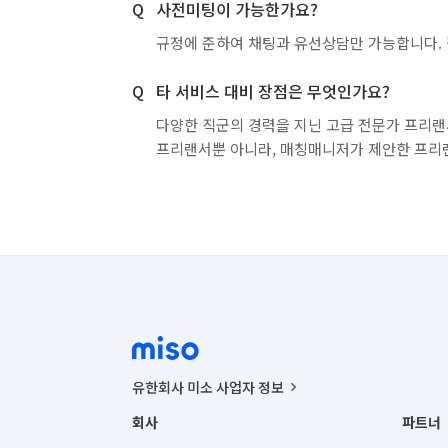
사전미팅이 가능한가요?
규정에 준하여 채팅과 유선상담만 가능합니다. 
타 서비스 대비 장점은 무엇인가요?
다양한 직군의 경력을 지닌 고급 전문가 프리랜
프리랜서뿐 아니라, 매칭매니저가 제안한 프리
유한회사 미소 사업자 정보
사업자등록번호 : 291-87-00271 | 인허가번호 : 2016-32201
회사
파트너
통신판매신고번호 : 2024-서울종로-1400(공정거래위원회 정