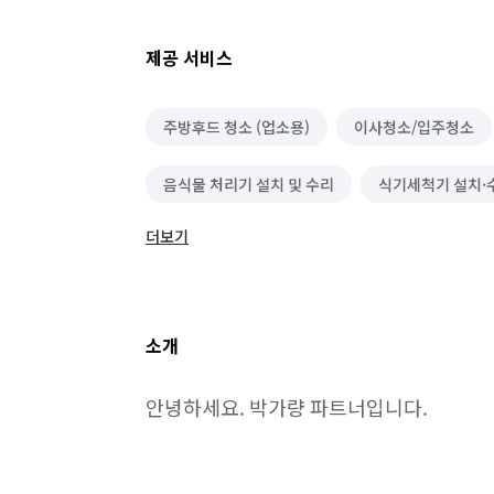
제공 서비스
주방후드 청소 (업소용)
이사청소/입주청소
음식물 처리기 설치 및 수리
식기세척기 설치·
더보기
냉장고 설치 및 수리
가구 이동/재배치
에어컨 설치/철거
에어컨 수리
냉장고 청
소개
인덕션(전기레인지) 설치
안녕하세요. 박가량 파트너입니다.