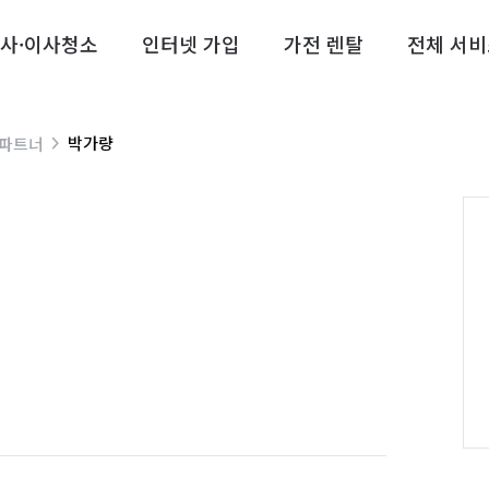
사·이사청소
인터넷 가입
가전 렌탈
전체 서비
박가량
 파트너