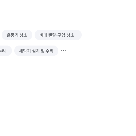
온풍기 청소
비데 렌탈·구입·청소
수리
세탁기 설치 및 수리
실외기 청소
빨래건조대 설치 및 수리
소 (업소용)
벽걸이 TV 설치/수리