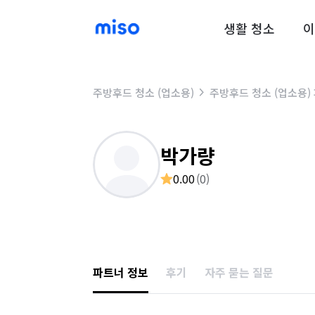
생활 청소
이
주방후드 청소 (업소용)
주방후드 청소 (업소용)
박가량
0.00
(
0
)
파트너 정보
후기
자주 묻는 질문