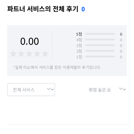
파트너 서비스의 전체 후기
0
5
점
0
0.00
4
점
0
3
점
0
2
점
0
1
점
0
*실제 미소에서 서비스를 받은 이용자들의 후기입니다.