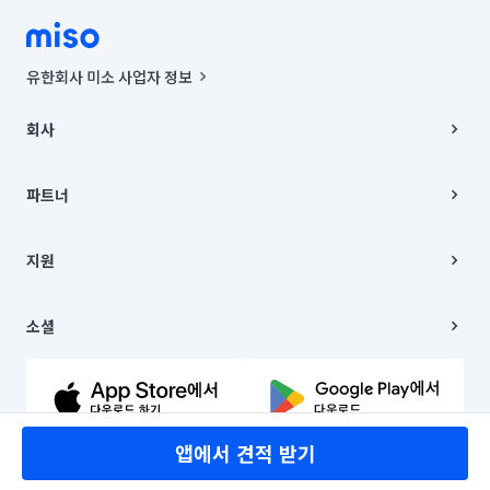
유한회사 미소 사업자 정보
사업자등록번호 : 291-87-00271 | 인허가번호 : 2016-3220163-14-5-
00019 |
회사
통신판매신고번호 : 2024-서울종로-1400(공정거래위원회 정보) |
대표이사 : CHING VICTOR COLUMBIA RHEE
회사소개
주소 | 본사: 서울특별시 종로구 율곡로 6(중학동, 트윈트리빌딩) B동 5층
채용
파트너
컨택센터 : 서울특별시 종로구 수송동 율곡로 24, 7층, 8층 미소
블로그
유한회사 미소는 통신판매중개자이며, 통신판매의 당사자가 아닙니다.
파트너 지원
상품, 상품정보, 거래에 관한 의무와 책임은 거래당사자에게 있습니다.
이사
지원
언론 보도 관련 문의:
contact@getmiso.com
이사 청소/입주 청소
대표번호: 1577-8808
고객센터
© 유한회사 미소. Miso, Inc. All Rights Reserved.
이용약관
소셜
개인정보처리방침
파트너 위치정보 이용약관
링크드인
문의하기
유튜브
앱에서 견적 받기