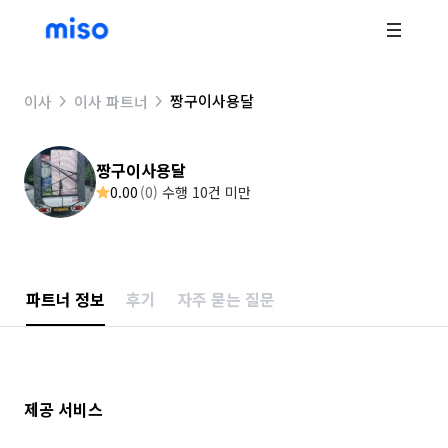
짱구이사용달
이사
이사 파트너
짱구이사용달
0.00
(
0
)
수행 10건 미만
파트너 정보
후기
자주 묻는 질문
제공 서비스