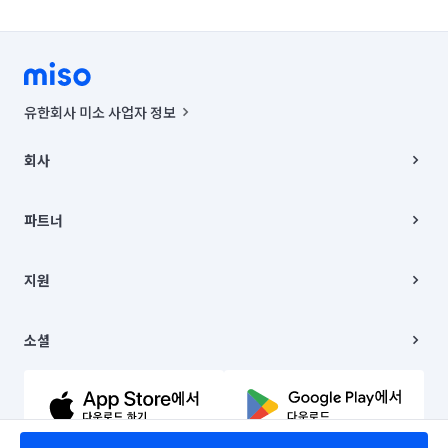
유한회사 미소 사업자 정보
사업자등록번호 : 291-87-00271 | 인허가번호 : 2016-3220163-14-5-
00019 |
회사
통신판매신고번호 : 2024-서울종로-1400(공정거래위원회 정보) |
대표이사 : CHING VICTOR COLUMBIA RHEE
회사소개
주소 | 본사: 서울특별시 종로구 율곡로 6(중학동, 트윈트리빌딩) B동 5층
채용
파트너
컨택센터 : 서울특별시 종로구 수송동 율곡로 24, 7층, 8층 미소
블로그
유한회사 미소는 통신판매중개자이며, 통신판매의 당사자가 아닙니다.
파트너 지원
상품, 상품정보, 거래에 관한 의무와 책임은 거래당사자에게 있습니다.
이사
지원
언론 보도 관련 문의:
contact@getmiso.com
이사 청소/입주 청소
대표번호: 1577-8808
고객센터
© 유한회사 미소. Miso, Inc. All Rights Reserved.
이용약관
소셜
개인정보처리방침
파트너 위치정보 이용약관
링크드인
문의하기
유튜브