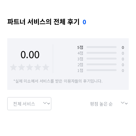
파트너 서비스의 전체 후기
0
5
점
0
0.00
4
점
0
3
점
0
2
점
0
1
점
0
*실제 미소에서 서비스를 받은 이용자들의 후기입니다.