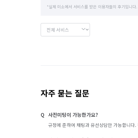
경기 하남시
경기 화성시
서울 강남구
*실제 미소에서 서비스를 받은 이용자들의 후기입니다.
서울 강서구
서울 관악구
서울 광진구
서울 노원구
서울 도봉구
서울 동대문구
서울 서대문구
서울 서초구
서울 성동구
서울 양천구
서울 영등포구
서울 용산구
서울 중구
서울 중랑구
인천 강화군
자주 묻는 질문
인천 동구
인천 부평구
인천 서구
사전미팅이 가능한가요?
경기 부천시 소사구
경기 부천시 원미구
규정에 준하여 채팅과 유선상담만 가능합니다. 
경기 화성시 효행구
경기 화성시 만세구