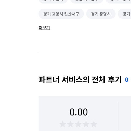
경기 고양시 일산서구
경기 광명시
경기
더보기
경기 김포시
경기 남양주시
경기 동두천
경기 성남시 수정구
경기 성남시 중원구
경기 수원시 장안구
경기 수원시 팔달구
경기 안산시 상록구
경기 안성시
경기 
파트너 서비스의 전체 후기
0
경기 양주시
경기 양평군
경기 여주시
경기 용인시 기흥구
경기 용인시 수지구
0.00
경기 의정부시
경기 이천시
경기 파주시