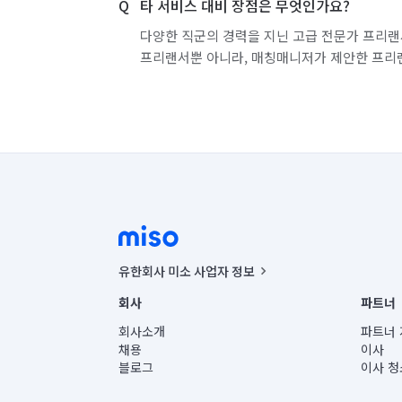
타 서비스 대비 장점은 무엇인가요?
다양한 직군의 경력을 지닌 고급 전문가 프리랜
프리랜서뿐 아니라, 매칭매니저가 제안한 프리
유한회사 미소 사업자 정보
사업자등록번호 : 291-87-00271 | 인허가번호 : 2016-32201
회사
파트너
통신판매신고번호 : 2024-서울종로-1400(공정거래위원회 정
대표이사 : CHING VICTOR COLUMBIA RHEE
회사소개
파트너 
주소 | 본사: 서울특별시 종로구 율곡로 6(중학동, 트윈트리
채용
이사
컨택센터 : 서울특별시 종로구 수송동 율곡로 24, 7층, 8층
블로그
이사 청
유한회사 미소는 통신판매중개자이며, 통신판매의 당사자가
상품, 상품정보, 거래에 관한 의무와 책임은 거래당사자에