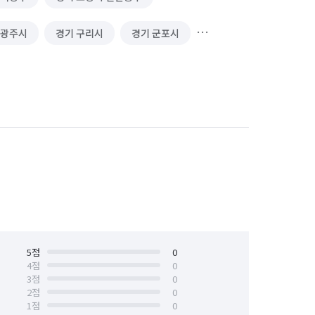
 광주시
경기 구리시
경기 군포시
시
경기 성남시 분당구
경기 수원시 권선구
경기 수원시 영통구
경기 시흥시
경기 안산시 단원구
안양시 동안구
경기 안양시 만안구
경기 연천군
경기 오산시
경기 용인시 처인구
5
점
경기 의왕시
0
4
점
0
3
점
0
경기 평택시
경기 포천시
2
점
0
1
점
0