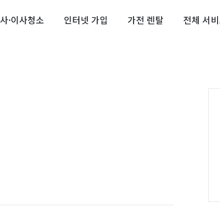
사·이사청소
인터넷 가입
가전 렌탈
전체 서비