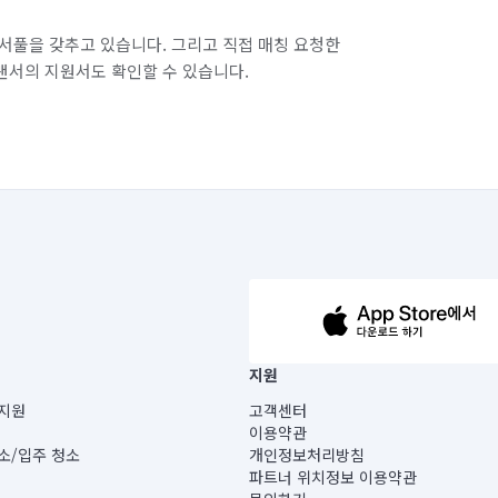
서풀을 갖추고 있습니다. 그리고 직접 매칭 요청한
랜서의 지원서도 확인할 수 있습니다.
63-14-5-00019 |
지원
보) |
지원
고객센터
빌딩) B동 5층
이용약관
 미소
소/입주 청소
개인정보처리방침
 아닙니다.
파트너 위치정보 이용약관
게 있습니다.