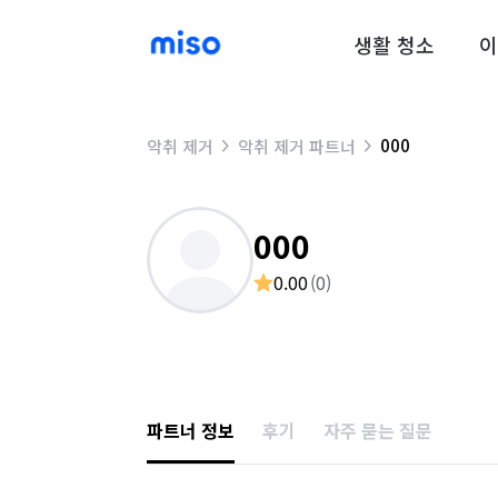
생활 청소
이
000
악취 제거
악취 제거 파트너
000
0.00
(
0
)
파트너 정보
후기
자주 묻는 질문