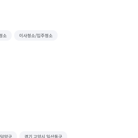
 청소
이사청소/입주청소
 덕양구
경기 고양시 일산동구