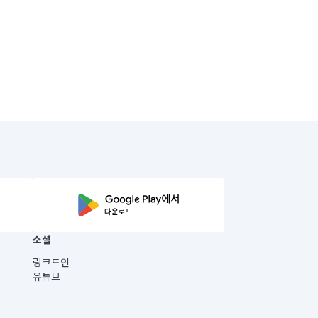
소셜
링크드인
유튜브