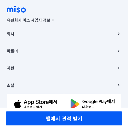
유한회사 미소 사업자 정보
사업자등록번호 : 291-87-00271 | 인허가번호 : 2016-3220163-14-5-
00019 |
회사
통신판매신고번호 : 2024-서울종로-1400(공정거래위원회 정보) |
대표이사 : CHING VICTOR COLUMBIA RHEE
회사소개
주소 | 본사: 서울특별시 종로구 율곡로 6(중학동, 트윈트리빌딩) B동 5층
채용
파트너
컨택센터 : 서울특별시 종로구 수송동 율곡로 24, 7층, 8층 미소
블로그
유한회사 미소는 통신판매중개자이며, 통신판매의 당사자가 아닙니다.
파트너 지원
상품, 상품정보, 거래에 관한 의무와 책임은 거래당사자에게 있습니다.
이사
지원
언론 보도 관련 문의:
contact@getmiso.com
이사 청소/입주 청소
대표번호: 1577-8808
고객센터
© 유한회사 미소. Miso, Inc. All Rights Reserved.
이용약관
소셜
개인정보처리방침
파트너 위치정보 이용약관
링크드인
문의하기
유튜브
앱에서 견적 받기