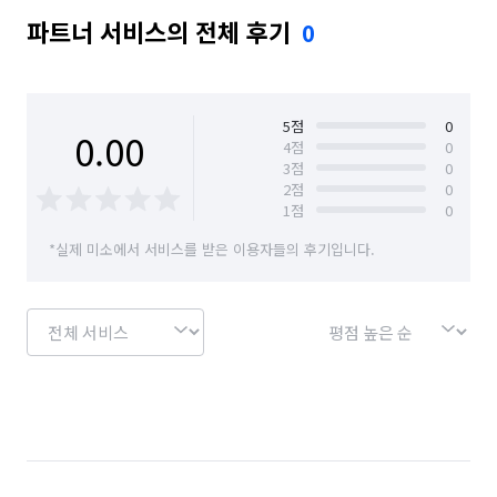
파트너 서비스의 전체 후기
0
5
점
0
0.00
4
점
0
3
점
0
2
점
0
1
점
0
*실제 미소에서 서비스를 받은 이용자들의 후기입니다.