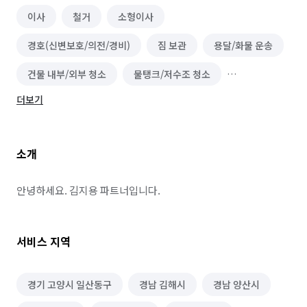
이사
철거
소형이사
경호(신변보호/의전/경비)
짐 보관
용달/화물 운송
건물 내부/외부 청소
물탱크/저수조 청소
더보기
무진동/냉동/냉장차량
소개
안녕하세요. 김지용 파트너입니다.
서비스 지역
경기 고양시 일산동구
경남 김해시
경남 양산시