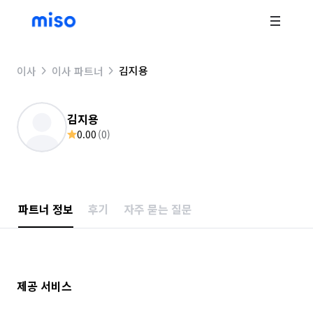
김지용
이사
이사 파트너
김지용
0.00
(
0
)
파트너 정보
후기
자주 묻는 질문
제공 서비스