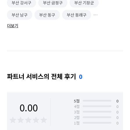
부산 강서구
부산 금정구
부산 기장군
부산 남구
부산 동구
부산 동래구
더보기
부산 부산진구
부산 북구
부산 사상구
부산 사하구
부산 서구
부산 수영구
부산 연제구
부산 영도구
부산 해운대구
울산 남구
울산 울주군
제주 서귀포시
파트너 서비스의 전체 후기
0
5
점
0
0.00
4
점
0
3
점
0
2
점
0
1
점
0