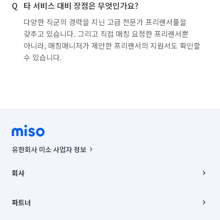
타 서비스 대비 장점은 무엇인가요?
다양한 직군의 경력을 지닌 고급 전문가 프리랜서풀을
갖추고 있습니다. 그리고 직접 매칭 요청한 프리랜서뿐
아니라, 매칭매니저가 제안한 프리랜서의 지원서도 확인할
수 있습니다.
유한회사 미소 사업자 정보
사업자등록번호 : 291-87-00271 | 인허가번호 : 2016-3220163-14-5-
00019 |
회사
통신판매신고번호 : 2024-서울종로-1400(공정거래위원회 정보) |
대표이사 : CHING VICTOR COLUMBIA RHEE
회사소개
주소 | 본사: 서울특별시 종로구 율곡로 6(중학동, 트윈트리빌딩) B동 5층
채용
파트너
컨택센터 : 서울특별시 종로구 수송동 율곡로 24, 7층, 8층 미소
블로그
유한회사 미소는 통신판매중개자이며, 통신판매의 당사자가 아닙니다.