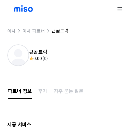
큰곰트럭
이사
이사 파트너
큰곰트럭
0.00
(
0
)
파트너 정보
후기
자주 묻는 질문
제공 서비스