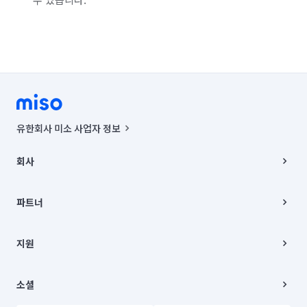
유한회사 미소 사업자 정보
사업자등록번호 : 291-87-00271 | 인허가번호 : 2016-3220163-14-5-
00019 |
회사
통신판매신고번호 : 2024-서울종로-1400(공정거래위원회 정보) |
대표이사 : CHING VICTOR COLUMBIA RHEE
회사소개
주소 | 본사: 서울특별시 종로구 율곡로 6(중학동, 트윈트리빌딩) B동 5층
채용
파트너
컨택센터 : 서울특별시 종로구 수송동 율곡로 24, 7층, 8층 미소
블로그
유한회사 미소는 통신판매중개자이며, 통신판매의 당사자가 아닙니다.
파트너 지원
상품, 상품정보, 거래에 관한 의무와 책임은 거래당사자에게 있습니다.
이사
지원
언론 보도 관련 문의:
contact@getmiso.com
이사 청소/입주 청소
대표번호: 1577-8808
고객센터
© 유한회사 미소. Miso, Inc. All Rights Reserved.
이용약관
소셜
개인정보처리방침