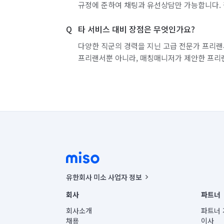
규정에 준하여 채팅과 유선상담만 가능합니다. 
타 서비스 대비 장점은 무엇인가요?
다양한 직군의 경력을 지닌 고급 전문가 프리랜
프리랜서뿐 아니라, 매칭매니저가 제안한 프리
유한회사 미소 사업자 정보
사업자등록번호 : 291-87-00271 | 인허가번호 : 2016-32201
회사
파트너
통신판매신고번호 : 2024-서울종로-1400(공정거래위원회 정
대표이사 : CHING VICTOR COLUMBIA RHEE
회사소개
파트너 
주소 | 본사: 서울특별시 종로구 율곡로 6(중학동, 트윈트리
채용
이사