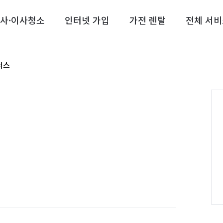
사·이사청소
인터넷 가입
가전 렌탈
전체 서비
더스