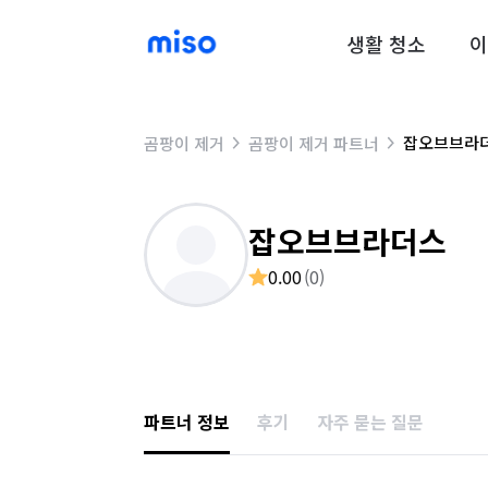
생활 청소
이
잡오브브라
곰팡이 제거
곰팡이 제거 파트너
잡오브브라더스
0.00
(
0
)
파트너 정보
후기
자주 묻는 질문