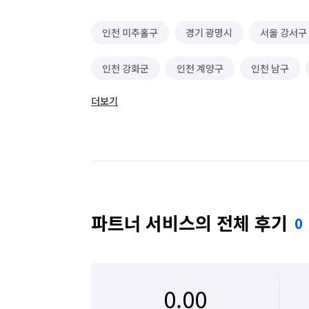
인천 미추홀구
경기 광명시
서울 강서구
인천 강화군
인천 계양구
인천 남구
더보기
인천 서구
인천 연수구
인천 옹진군
파트너 서비스의 전체 후기
0
0.00