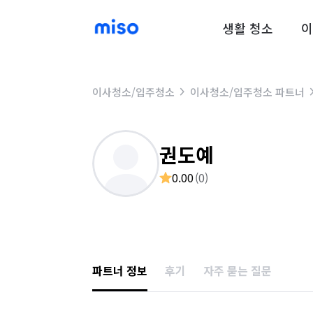
생활 청소
이
이사청소/입주청소
이사청소/입주청소 파트너
권도예
0.00
(
0
)
파트너 정보
후기
자주 묻는 질문