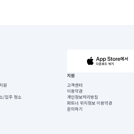
63-14-5-00019 |
지원
보) |
지원
고객센터
빌딩) B동 5층
이용약관
 미소
소/입주 청소
개인정보처리방침
 아닙니다.
파트너 위치정보 이용약관
게 있습니다.
문의하기