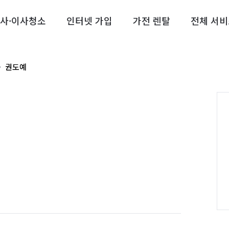
사·이사청소
인터넷 가입
가전 렌탈
전체 서비
권도예