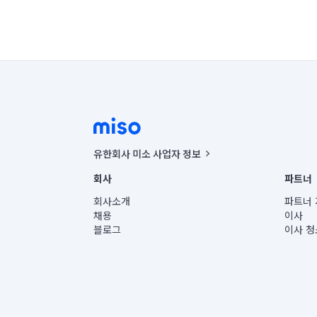
유한회사 미소 사업자 정보
사업자등록번호 : 291-87-00271 | 인허가번호 : 2016-32201
회사
파트너
통신판매신고번호 : 2024-서울종로-1400(공정거래위원회 정
대표이사 : CHING VICTOR COLUMBIA RHEE
회사소개
파트너 
주소 | 본사: 서울특별시 종로구 율곡로 6(중학동, 트윈트리
채용
이사
컨택센터 : 서울특별시 종로구 수송동 율곡로 24, 7층, 8층
블로그
이사 청
유한회사 미소는 통신판매중개자이며, 통신판매의 당사자가
상품, 상품정보, 거래에 관한 의무와 책임은 거래당사자에
언론 보도 관련 문의:
contact@getmiso.com
대표번호: 1577-8808
© 유한회사 미소. Miso, Inc. All Rights Reserved.