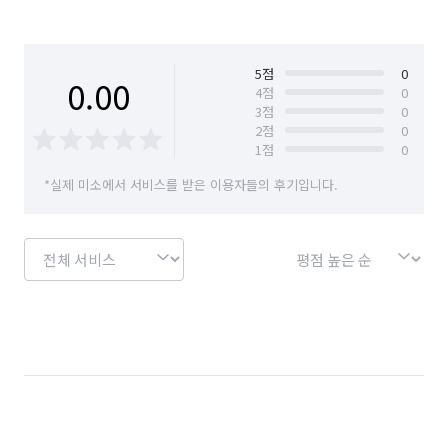
✔️다량의 쓰레기 폐기물 정리 및 처리가 필요한 경우

✔️가전류 또는 집기류의 청소가 추가로 필요한 경우

경남 창원시 마산회원구
경남 창원시 성산구
✔️발코니 베란다, 야외 테라스가 있는 경우

경남 창원시 의창구
경남 창원시 진해구
✔️엘레베이터가 없는 4층 이상 세대인 경우

5
점
0
0.00
4
점
0
✔️방 내부에 붙박이장이 있는 경우

3
점
0
경남 통영시
경남 하동군
경남 함안군
✔️2층 이상 외창 청소가 필요한 경우

2
점
0
1
점
0
경남 함양군
경남 합천군
부산 강서구
❗️청소후 미흡한 부분이 있을경우 즉시 수정청소 해드리며,

*실제 미소에서 서비스를 받은 이용자들의 후기입니다.
10일이내 연락시 사후 A/S 제공해드립니다❗️
부산 금정구
부산 기장군
부산 남구
부산 동구
부산 동래구
부산 부산진구
부산 북구
부산 사상구
부산 사하구
부산 서구
부산 수영구
부산 연제구
부산 영도구
부산 중구
부산 해운대구
인천 강화군
인천 계양구
인천 남구