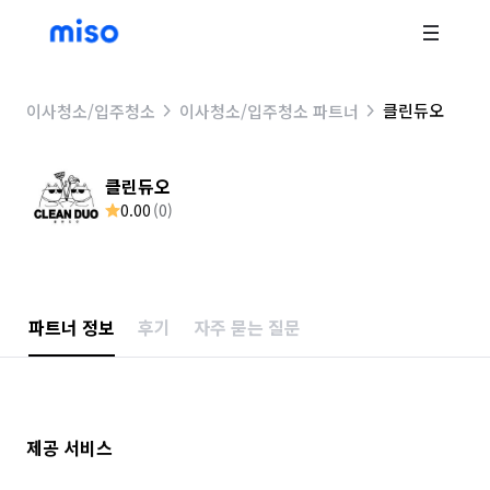
클린듀오
이사청소/입주청소
이사청소/입주청소 파트너
클린듀오
0.00
(
0
)
파트너 정보
후기
자주 묻는 질문
제공 서비스