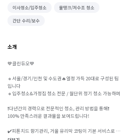
이사청소/입주청소
물탱크/저수조 청소
간단 수리/보수
소개
💙클린듀오💙

🔹서울/경기/인천 및 수도권🔥열정 가득 20대로 구성된 팀 
입니다

🔹입주청소&가정집 청소 전문 / 월단위 정기 청소 가능하며

❗️다년간의 경력으로 전문적인 청소, 관리 방법을 통해❗️

100% 만족스러운 결과물을 보여드립니다!

✔️피톤치드 향기관리, 거울 유리막 코팅이 기본 서비스로 
제공됩니다

더보기