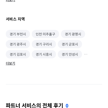
✔️창틀, 콘센트, 변기 후면 등 구석구석 꼼꼼히 작업해드립니다

✔️고객님과 원할한 소통을 통해 before/after 비교 진행

서비스 지역
🧽저희 클린듀오는 중개업체가 아닌 100% 직영 업체입니다🧽

🧼마진율을 높이기위해 외국인 근로자를 고용하지 않습니다🧼

경기 부천시
인천 미추홀구
경기 광명시
☑️입주청소, 이사청소

경기 광주시
경기 구리시
경기 군포시
☑️거주청소, 건물청소, 정기청소

☑️사무실, 사업장 청소

경기 김포시
경기 시흥시
경기 안성시
☑️욕실청소, 주방청소

☑️계단청소, 복도청소

더보기
경기 양주시
경남 거제시
경남 거창군
☑️바닥 폴리싱, 각종 집수리 서비스(앙카, 전등교체, 손잡이 교체 
등)

경남 고성군
경남 김해시
경남 남해군
경남 밀양시
경남 사천시
경남 산청군
❗️추가비용 발생 경우❗️

✔️고지 받은 평수보다 넓은 경우

경남 양산시
경남 의령군
경남 진주시
✔️심각한 오염,광범위한 곰팡이 제거가 필요한 경우

✔️시트지 또는 다량의 스티커 제거가 필요한 경우

파트너 서비스의 전체 후기
0
경남 창녕군
경남 창원시 마산합포구