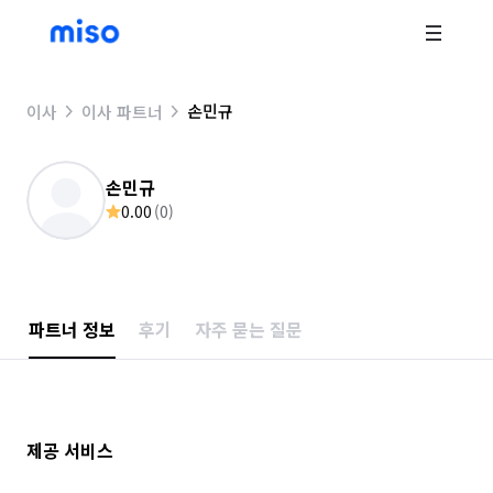
손민규
이사
이사 파트너
손민규
0.00
(
0
)
파트너 정보
후기
자주 묻는 질문
제공 서비스