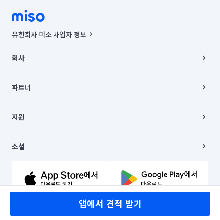
유한회사 미소 사업자 정보
사업자등록번호 : 291-87-00271 | 인허가번호 : 2016-3220163-14-5-
00019 |
회사
통신판매신고번호 : 2024-서울종로-1400(공정거래위원회 정보) |
대표이사 : CHING VICTOR COLUMBIA RHEE
회사소개
주소 | 본사: 서울특별시 종로구 율곡로 6(중학동, 트윈트리빌딩) B동 5층
채용
파트너
컨택센터 : 서울특별시 종로구 수송동 율곡로 24, 7층, 8층 미소
블로그
유한회사 미소는 통신판매중개자이며, 통신판매의 당사자가 아닙니다.
파트너 지원
상품, 상품정보, 거래에 관한 의무와 책임은 거래당사자에게 있습니다.
이사
지원
언론 보도 관련 문의:
contact@getmiso.com
이사 청소/입주 청소
대표번호: 1577-8808
고객센터
© 유한회사 미소. Miso, Inc. All Rights Reserved.
이용약관
소셜
개인정보처리방침
파트너 위치정보 이용약관
링크드인
문의하기
유튜브
앱에서 견적 받기