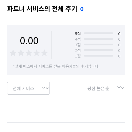
파트너 서비스의 전체 후기
0
5
점
0
0.00
4
점
0
3
점
0
2
점
0
1
점
0
*실제 미소에서 서비스를 받은 이용자들의 후기입니다.