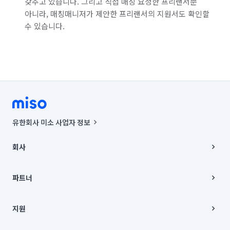
갖추고 있습니다. 그리고 직접 매칭 요청한 프리랜서뿐
아니라, 매칭매니저가 제안한 프리랜서의 지원서도 확인할
수 있습니다.
유한회사 미소 사업자 정보
사업자등록번호 : 291-87-00271 | 인허가번호 : 2016-3220163-14-5-
00019 |
회사
통신판매신고번호 : 2024-서울종로-1400(공정거래위원회 정보) |
대표이사 : CHING VICTOR COLUMBIA RHEE
회사소개
주소 | 본사: 서울특별시 종로구 율곡로 6(중학동, 트윈트리빌딩) B동 5층
채용
파트너
컨택센터 : 서울특별시 종로구 수송동 율곡로 24, 7층, 8층 미소
블로그
유한회사 미소는 통신판매중개자이며, 통신판매의 당사자가 아닙니다.
파트너 지원
상품, 상품정보, 거래에 관한 의무와 책임은 거래당사자에게 있습니다.
이사
지원
언론 보도 관련 문의:
contact@getmiso.com
이사 청소/입주 청소
대표번호: 1577-8808
고객센터