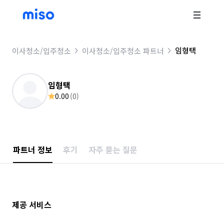
임형택
이사청소/입주청소
이사청소/입주청소 파트너
임형택
0.00
(
0
)
파트너 정보
후기
자주 묻는 질문
제공 서비스