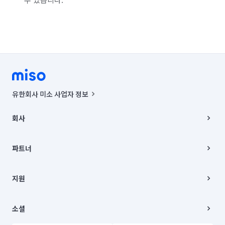
유한회사 미소 사업자 정보
사업자등록번호 : 291-87-00271 | 인허가번호 : 2016-3220163-14-5-
00019 |
회사
통신판매신고번호 : 2024-서울종로-1400(공정거래위원회 정보) |
대표이사 : CHING VICTOR COLUMBIA RHEE
회사소개
주소 | 본사: 서울특별시 종로구 율곡로 6(중학동, 트윈트리빌딩) B동 5층
채용
파트너
컨택센터 : 서울특별시 종로구 수송동 율곡로 24, 7층, 8층 미소
블로그
유한회사 미소는 통신판매중개자이며, 통신판매의 당사자가 아닙니다.
파트너 지원
상품, 상품정보, 거래에 관한 의무와 책임은 거래당사자에게 있습니다.
이사
지원
언론 보도 관련 문의:
contact@getmiso.com
이사 청소/입주 청소
대표번호: 1577-8808
고객센터
© 유한회사 미소. Miso, Inc. All Rights Reserved.
이용약관
소셜
개인정보처리방침