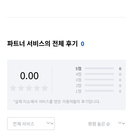
부산 연제구
부산 해운대구
서울 강남구
서울 강북구
서울 강서구
서울 금천구
서울 동작구
서울 마포구
서울 서대문구
파트너 서비스의 전체 후기
0
서울 서초구
서울 성동구
서울 송파구
서울 영등포구
서울 용산구
서울 중구
인천 연수구
제주 서귀포시
제주 제주시
5
점
0
0.00
4
점
0
3
점
0
경기 화성시 동탄구
경기 화성시 효행구
2
점
0
1
점
0
경기 화성시 만세구
경기 화성시 병점구
*실제 미소에서 서비스를 받은 이용자들의 후기입니다.