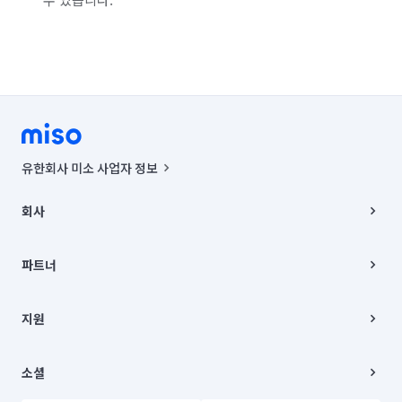
유한회사 미소 사업자 정보
사업자등록번호 : 291-87-00271 | 인허가번호 : 2016-3220163-14-5-
00019 |
회사
통신판매신고번호 : 2024-서울종로-1400(공정거래위원회 정보) |
대표이사 : CHING VICTOR COLUMBIA RHEE
회사소개
주소 | 본사: 서울특별시 종로구 율곡로 6(중학동, 트윈트리빌딩) B동 5층
채용
파트너
컨택센터 : 서울특별시 종로구 수송동 율곡로 24, 7층, 8층 미소
블로그
유한회사 미소는 통신판매중개자이며, 통신판매의 당사자가 아닙니다.
파트너 지원
상품, 상품정보, 거래에 관한 의무와 책임은 거래당사자에게 있습니다.
이사
지원
언론 보도 관련 문의:
contact@getmiso.com
이사 청소/입주 청소
대표번호: 1577-8808
고객센터
© 유한회사 미소. Miso, Inc. All Rights Reserved.
이용약관
소셜
개인정보처리방침