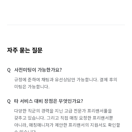
서울 양천구
서울 영등포구
서울 용산구
서울 은평구
서울 종로구
서울 중구
울산 남구
울산 북구
울산 울주군
울산 중구
인천 계양구
인천 남동구
인천 부평구
자주 묻는 질문
인천 서구
인천 연수구
제주 제주시
사전미팅이 가능한가요?
경기 화성시 동탄구
경기 화성시 효행구
규정에 준하여 채팅과 유선상담만 가능합니다. 결제 후의
경기 화성시 만세구
경기 화성시 병점구
미팅은 가능합니다.
타 서비스 대비 장점은 무엇인가요?
다양한 직군의 경력을 지닌 고급 전문가 프리랜서풀을
갖추고 있습니다. 그리고 직접 매칭 요청한 프리랜서뿐
아니라, 매칭매니저가 제안한 프리랜서의 지원서도 확인할
수 있습니다.