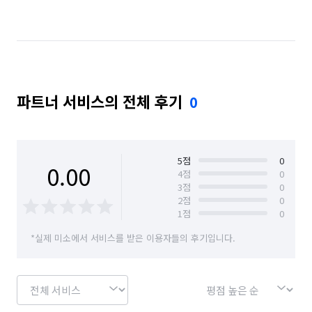
경기 성남시 수정구
경기 성남시 중원구
경기 시흥시
경기 안산시 단원구
경기 안양시 동안구
경기 용인시 기흥구
파트너 서비스의 전체 후기
0
경기 용인시 수지구
경기 용인시 처인구
경기 의왕시
경기 하남시
경기 화성시
경남 창원시 진해구
부산 해운대구
서울 강남구
5
점
0
0.00
4
점
0
3
점
0
서울 강동구
서울 강북구
서울 강서구
2
점
0
1
점
0
서울 관악구
서울 광진구
서울 구로구
*실제 미소에서 서비스를 받은 이용자들의 후기입니다.
서울 금천구
서울 노원구
서울 동대문구
서울 동작구
서울 마포구
서울 서대문구
서울 서초구
서울 성동구
서울 송파구