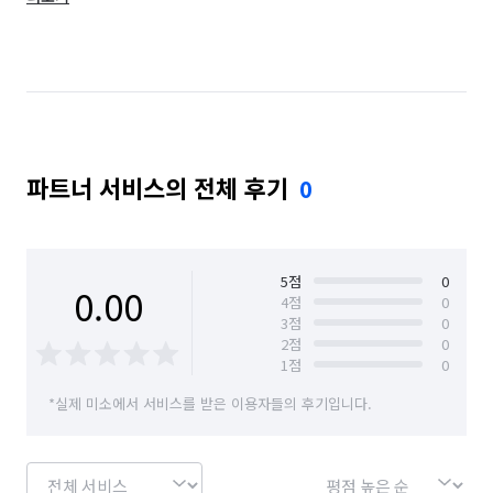
경북 포항시 북구
대구 달성군
대전 유성구
서울 강남구
서울 구로구
서울 동작구
서울 서초구
서울 성동구
서울 성북구
서울 양천구
서울 용산구
서울 은평구
파트너 서비스의 전체 후기
0
서울 중구
울산 동구
인천 계양구
인천 부평구
충남 당진시
충남 아산시
충남 천안시 동남구
충남 천안시 서북구
5
점
0
0.00
4
점
0
3
점
0
충남 홍성군
충북 제천시
경기 화성시 동탄구
2
점
0
1
점
0
경기 화성시 효행구
경기 화성시 만세구
*실제 미소에서 서비스를 받은 이용자들의 후기입니다.
경기 화성시 병점구