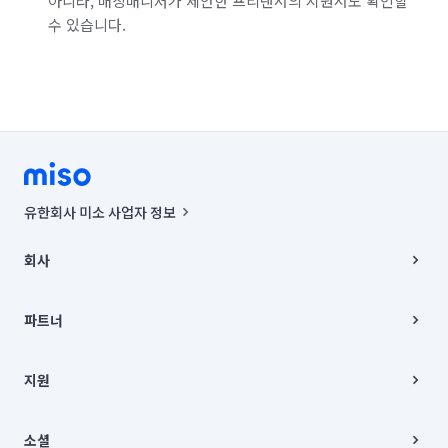
아니라, 매칭매니저가 제안한 프리랜서의 지원서도 확인할
수 있습니다.
유한회사 미소 사업자 정보
사업자등록번호 : 291-87-00271 | 인허가번호 : 2016-3220163-14-5-
00019 |
회사
통신판매신고번호 : 2024-서울종로-1400(공정거래위원회 정보) |
대표이사 : CHING VICTOR COLUMBIA RHEE
회사소개
주소 | 본사: 서울특별시 종로구 율곡로 6(중학동, 트윈트리빌딩) B동 5층
채용
파트너
컨택센터 : 서울특별시 종로구 수송동 율곡로 24, 7층, 8층 미소
블로그
유한회사 미소는 통신판매중개자이며, 통신판매의 당사자가 아닙니다.
파트너 지원
상품, 상품정보, 거래에 관한 의무와 책임은 거래당사자에게 있습니다.
이사
지원
언론 보도 관련 문의:
contact@getmiso.com
이사 청소/입주 청소
대표번호: 1577-8808
고객센터
© 유한회사 미소. Miso, Inc. All Rights Reserved.
이용약관
소셜