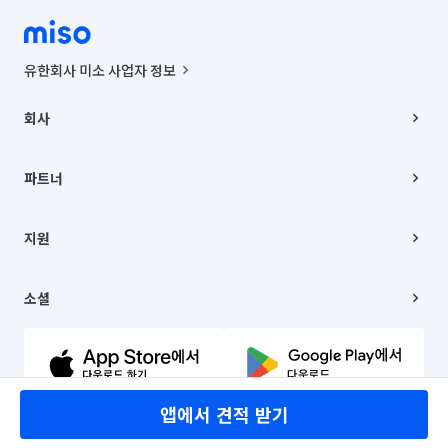
유한회사 미소 사업자 정보
사업자등록번호 : 291-87-00271 | 인허가번호 : 2016-3220163-14-5-
00019 |
회사
통신판매신고번호 : 2024-서울종로-1400(공정거래위원회 정보) |
대표이사 : CHING VICTOR COLUMBIA RHEE
회사소개
주소 | 본사: 서울특별시 종로구 율곡로 6(중학동, 트윈트리빌딩) B동 5층
채용
파트너
컨택센터 : 서울특별시 종로구 수송동 율곡로 24, 7층, 8층 미소
블로그
유한회사 미소는 통신판매중개자이며, 통신판매의 당사자가 아닙니다.
파트너 지원
상품, 상품정보, 거래에 관한 의무와 책임은 거래당사자에게 있습니다.
이사
지원
언론 보도 관련 문의:
contact@getmiso.com
이사 청소/입주 청소
대표번호: 1577-8808
고객센터
© 유한회사 미소. Miso, Inc. All Rights Reserved.
이용약관
소셜
개인정보처리방침
파트너 위치정보 이용약관
링크드인
문의하기
유튜브
앱에서 견적 받기