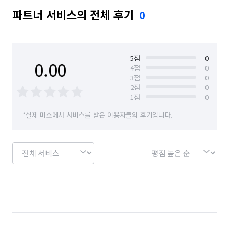
파트너 서비스의 전체 후기
0
5
점
0
0.00
4
점
0
3
점
0
2
점
0
1
점
0
*실제 미소에서 서비스를 받은 이용자들의 후기입니다.