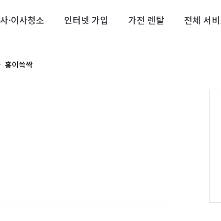
사·이사청소
인터넷 가입
가전 렌탈
전체 서비
홍이쓱싹