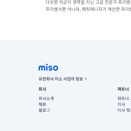
다양한 직군의 경력을 지닌 고급 전문가 프리랜
프리랜서뿐 아니라, 매칭매니저가 제안한 프리
유한회사 미소 사업자 정보
사업자등록번호 : 291-87-00271 | 인허가번호 : 2016-32201
회사
파트너
통신판매신고번호 : 2024-서울종로-1400(공정거래위원회 정
대표이사 : CHING VICTOR COLUMBIA RHEE
회사소개
파트너 
주소 | 본사: 서울특별시 종로구 율곡로 6(중학동, 트윈트리
채용
이사
컨택센터 : 서울특별시 종로구 수송동 율곡로 24, 7층, 8층
블로그
이사 청
유한회사 미소는 통신판매중개자이며, 통신판매의 당사자가
상품, 상품정보, 거래에 관한 의무와 책임은 거래당사자에
언론 보도 관련 문의:
contact@getmiso.com