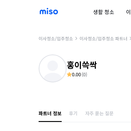
생활 청소
이
이사청소/입주청소
이사청소/입주청소 파트너
홍이쓱싹
0.00
(
0
)
파트너 정보
후기
자주 묻는 질문