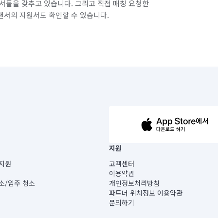
서풀을 갖추고 있습니다. 그리고 직접 매칭 요청한
랜서의 지원서도 확인할 수 있습니다.
63-14-5-00019 |
지원
보) |
지원
고객센터
빌딩) B동 5층
이용약관
 미소
소/입주 청소
개인정보처리방침
 아닙니다.
파트너 위치정보 이용약관
게 있습니다.
문의하기