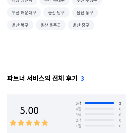
경남 양산시
부산 동래구
부산 수영구
부산 해운대구
울산 남구
울산 동구
울산 북구
울산 울주군
울산 중구
파트너 서비스의 전체 후기
3
5
점
3
5.00
4
점
0
3
점
0
2
점
0
1
점
0