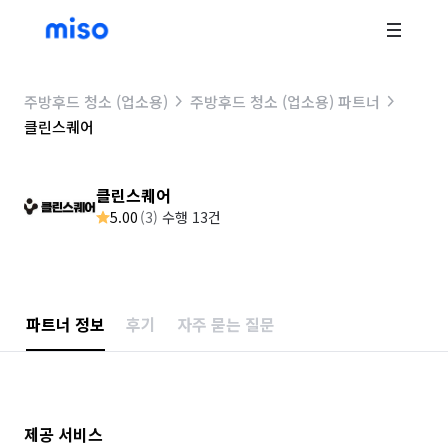
주방후드 청소 (업소용)
주방후드 청소 (업소용) 파트너
클린스퀘어
클린스퀘어
5.00
(
3
)
수행 13건
파트너 정보
후기
자주 묻는 질문
제공 서비스