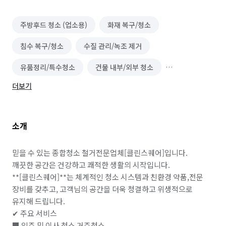
주방후드 청소 (업소용)
화재 복구/청소
침수 복구/청소
수질 관리/녹조 제거
유품정리/특수청소
건물 내부/외부 청소
더보기
닥트/환풍구 청소
이사청소/입주청소
온풍기 청소
벌초/예초
실외기 청소
바닥 청소 (왁스 코팅)
소개
건물 관리(종합/시설/행정/경비)
에어컨 설치/철거
에어컨 수리
냉장고 청소 (업소용)
실내 소독
믿을 수 있는 종합청소 철거전문업체[클린스퀘어]입니다.

깨끗한 공간은 건강하고 쾌적한 생활의 시작입니다. 

폐기물 처리
악취 제거
해충방역
가구 수리
**[클린스퀘어]**는 체계적인 청소 시스템과 친환경 약품,전문 
장비를 갖추고, 고객님의 공간을 더욱 청결하고 위생적으로 
철거
곰팡이 제거
카페트 청소
소형이사
유지해 드립니다.

✔ 주요 서비스

비둘기 퇴치
■ 입주 및 이사 청소 거주청소
