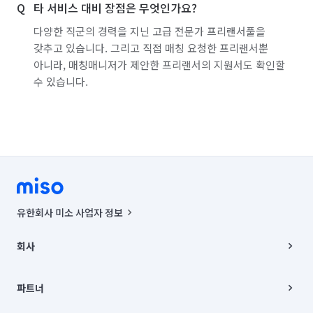
타 서비스 대비 장점은 무엇인가요?
다양한 직군의 경력을 지닌 고급 전문가 프리랜서풀을
갖추고 있습니다. 그리고 직접 매칭 요청한 프리랜서뿐
아니라, 매칭매니저가 제안한 프리랜서의 지원서도 확인할
수 있습니다.
유한회사 미소 사업자 정보
사업자등록번호 : 291-87-00271 | 인허가번호 : 2016-3220163-14-5-
00019 |
회사
통신판매신고번호 : 2024-서울종로-1400(공정거래위원회 정보) |
대표이사 : CHING VICTOR COLUMBIA RHEE
회사소개
주소 | 본사: 서울특별시 종로구 율곡로 6(중학동, 트윈트리빌딩) B동 5층
채용
파트너
컨택센터 : 서울특별시 종로구 수송동 율곡로 24, 7층, 8층 미소
블로그
유한회사 미소는 통신판매중개자이며, 통신판매의 당사자가 아닙니다.