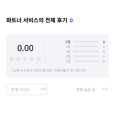
파트너 서비스의 전체 후기
0
5
점
0
0.00
4
점
0
3
점
0
2
점
0
1
점
0
*실제 미소에서 서비스를 받은 이용자들의 후기입니다.