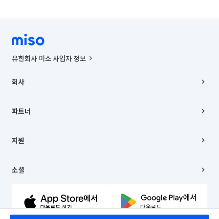
유한회사 미소 사업자 정보
사업자등록번호 : 291-87-00271 | 인허가번호 : 2016-3220163-14-5-
00019 |
회사
통신판매신고번호 : 2024-서울종로-1400(공정거래위원회 정보) |
대표이사 : CHING VICTOR COLUMBIA RHEE
회사소개
주소 | 본사: 서울특별시 종로구 율곡로 6(중학동, 트윈트리빌딩) B동 5층
채용
파트너
컨택센터 : 서울특별시 종로구 수송동 율곡로 24, 7층, 8층 미소
블로그
유한회사 미소는 통신판매중개자이며, 통신판매의 당사자가 아닙니다.
파트너 지원
상품, 상품정보, 거래에 관한 의무와 책임은 거래당사자에게 있습니다.
이사
지원
언론 보도 관련 문의:
contact@getmiso.com
이사 청소/입주 청소
대표번호: 1577-8808
고객센터
© 유한회사 미소. Miso, Inc. All Rights Reserved.
이용약관
소셜
개인정보처리방침
파트너 위치정보 이용약관
링크드인
문의하기
유튜브