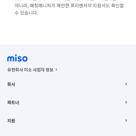
서울 종로구
서울 중구
서울 중랑구
아니라, 매칭매니저가 제안한 프리랜서의 지원서도 확인할
수 있습니다.
경기 부천시 소사구
경기 부천시 원미구
경기 부천시 오정구
경기 화성시 동탄구
경기 화성시 효행구
경기 화성시 만세구
경기 화성시 병점구
유한회사 미소 사업자 정보
사업자등록번호 : 291-87-00271 | 인허가번호 : 2016-3220163-14-5-
00019 |
회사
통신판매신고번호 : 2024-서울종로-1400(공정거래위원회 정보) |
대표이사 : CHING VICTOR COLUMBIA RHEE
회사소개
주소 | 본사: 서울특별시 종로구 율곡로 6(중학동, 트윈트리빌딩) B동 5층
채용
파트너
컨택센터 : 서울특별시 종로구 수송동 율곡로 24, 7층, 8층 미소
블로그
유한회사 미소는 통신판매중개자이며, 통신판매의 당사자가 아닙니다.
파트너 지원
상품, 상품정보, 거래에 관한 의무와 책임은 거래당사자에게 있습니다.
이사
지원
언론 보도 관련 문의:
contact@getmiso.com
이사 청소/입주 청소
대표번호: 1577-8808
고객센터
© 유한회사 미소. Miso, Inc. All Rights Reserved.