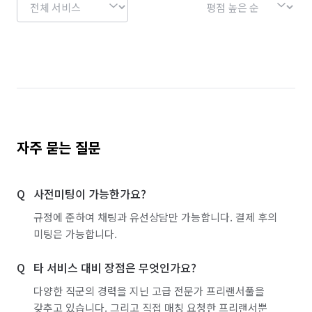
경기 의왕시
경기 의정부시
경기 이천시
경기 파주시
경기 평택시
경기 포천시
경기 하남시
경기 화성시
서울 강남구
서울 강동구
서울 강북구
서울 강서구
서울 관악구
서울 광진구
서울 구로구
자주 묻는 질문
서울 금천구
서울 노원구
서울 도봉구
사전미팅이 가능한가요?
서울 동대문구
서울 동작구
서울 마포구
규정에 준하여 채팅과 유선상담만 가능합니다. 결제 후의
서울 서대문구
서울 서초구
서울 성동구
미팅은 가능합니다.
서울 성북구
서울 송파구
서울 양천구
타 서비스 대비 장점은 무엇인가요?
서울 영등포구
서울 용산구
서울 은평구
다양한 직군의 경력을 지닌 고급 전문가 프리랜서풀을
갖추고 있습니다. 그리고 직접 매칭 요청한 프리랜서뿐