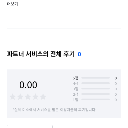
더보기
경기 구리시
경기 군포시
경기 김포시
경기 남양주시
경기 동두천시
경기 성남시 분당구
경기 성남시 수정구
경기 성남시 중원구
경기 수원시 권선구
경기 수원시 영통구
파트너 서비스의 전체 후기
0
경기 수원시 장안구
경기 수원시 팔달구
경기 시흥시
경기 안산시 단원구
경기 안산시 상록구
경기 안성시
5
점
0
0.00
4
점
0
3
점
0
경기 안양시 동안구
경기 안양시 만안구
2
점
0
1
점
0
경기 양주시
경기 양평군
경기 여주시
*실제 미소에서 서비스를 받은 이용자들의 후기입니다.
경기 연천군
경기 오산시
경기 용인시 기흥구
경기 용인시 수지구
경기 용인시 처인구