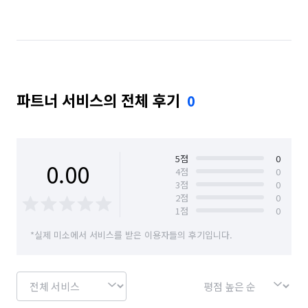
강원 인제군
강원 정선군
강원 철원군
강원 춘천시
강원 태백시
강원 평창군
강원 홍천군
강원 화천군
강원 횡성군
파트너 서비스의 전체 후기
0
경기 가평군
경기 고양시 덕양구
경기 고양시 일산동구
경기 고양시 일산서구
경기 과천시
경기 광명시
경기 광주시
5
점
0
0.00
4
점
0
3
점
0
경기 구리시
경기 군포시
경기 김포시
2
점
0
1
점
0
경기 남양주시
경기 동두천시
경기 성남시 분당구
*실제 미소에서 서비스를 받은 이용자들의 후기입니다.
경기 성남시 수정구
경기 성남시 중원구
경기 수원시 권선구
경기 수원시 영통구
경기 수원시 장안구
경기 수원시 팔달구