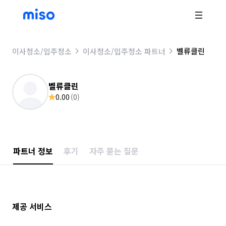
벨류클린
이사청소/입주청소
이사청소/입주청소 파트너
벨류클린
0.00
(
0
)
파트너 정보
후기
자주 묻는 질문
제공 서비스