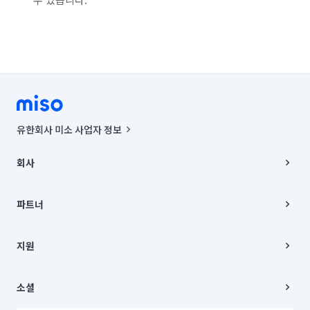
경남 남해군
경남 밀양시
경남 사천시
경남 산청군
경남 양산시
경남 의령군
경남 진주시
경남 창녕군
경남 창원시 마산합포구
경남 창원시 마산회원구
경남 창원시 성산구
경남 창원시 의창구
경남 창원시 진해구
유한회사 미소 사업자 정보
경남 통영시
경남 하동군
경남 함안군
사업자등록번호 : 291-87-00271 | 인허가번호 : 2016-3220163-14-5-
00019 |
회사
통신판매신고번호 : 2024-서울종로-1400(공정거래위원회 정보) |
경남 함양군
경남 합천군
경북 경산시
대표이사 : CHING VICTOR COLUMBIA RHEE
회사소개
주소 | 본사: 서울특별시 종로구 율곡로 6(중학동, 트윈트리빌딩) B동 5층
채용
파트너
경북 경주시
경북 고령군
경북 구미시
컨택센터 : 서울특별시 종로구 수송동 율곡로 24, 7층, 8층 미소
블로그
유한회사 미소는 통신판매중개자이며, 통신판매의 당사자가 아닙니다.
파트너 지원
경북 군위군
경북 김천시
경북 문경시
상품, 상품정보, 거래에 관한 의무와 책임은 거래당사자에게 있습니다.
이사
지원
언론 보도 관련 문의:
contact@getmiso.com
이사 청소/입주 청소
경북 봉화군
경북 상주시
경북 성주군
대표번호: 1577-8808
고객센터
© 유한회사 미소. Miso, Inc. All Rights Reserved.
이용약관
소셜
경북 안동시
경북 영덕군
경북 영양군
개인정보처리방침