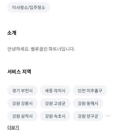
이사청소/입주청소
소개
안녕하세요. 벨류클린 파트너입니다.
서비스 지역
경기 부천시
세종 자치시
인천 미추홀구
강원 강릉시
강원 고성군
강원 동해시
강원 삼척시
강원 속초시
강원 양구군
더보기
강원 양양군
강원 영월군
강원 원주시