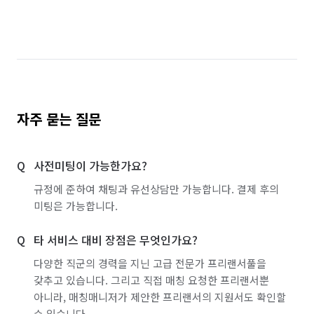
경기 시흥시
경기 안산시 단원구
경기 안산시 상록구
경기 안성시
경기 안양시 동안구
경기 안양시 만안구
경기 양주시
경기 양평군
경기 여주시
자주 묻는 질문
경기 연천군
경기 오산시
경기 용인시 기흥구
사전미팅이 가능한가요?
경기 용인시 수지구
경기 용인시 처인구
규정에 준하여 채팅과 유선상담만 가능합니다. 결제 후의
경기 의왕시
경기 의정부시
경기 이천시
미팅은 가능합니다.
경기 파주시
경기 평택시
경기 포천시
타 서비스 대비 장점은 무엇인가요?
경기 하남시
경기 화성시
경남 거제시
다양한 직군의 경력을 지닌 고급 전문가 프리랜서풀을
갖추고 있습니다. 그리고 직접 매칭 요청한 프리랜서뿐
경남 거창군
경남 고성군
경남 김해시
아니라, 매칭매니저가 제안한 프리랜서의 지원서도 확인할
수 있습니다.