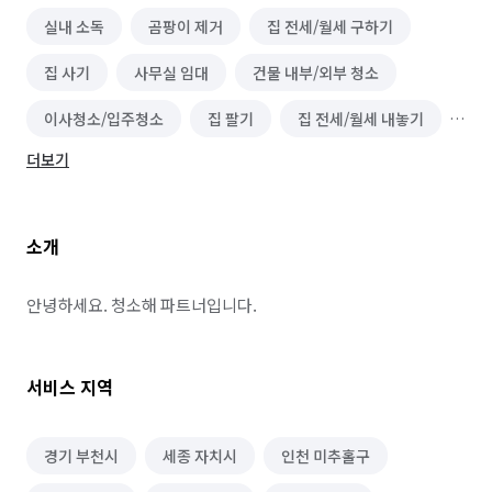
실내 소독
곰팡이 제거
집 전세/월세 구하기
집 사기
사무실 임대
건물 내부/외부 청소
이사청소/입주청소
집 팔기
집 전세/월세 내놓기
더보기
바닥 청소 (왁스 코팅)
소개
안녕하세요. 청소해 파트너입니다.
서비스 지역
경기 부천시
세종 자치시
인천 미추홀구