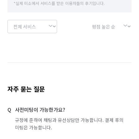
*실제 미소에서 서비스를 받은 이용자들의 후기입니다.
경기 성남시 수정구
경기 성남시 중원구
경기 수원시 권선구
경기 수원시 영통구
경기 수원시 장안구
경기 수원시 팔달구
경기 시흥시
경기 안산시 단원구
경기 안산시 상록구
경기 안성시
경기 안양시 동안구
경기 안양시 만안구
경기 양주시
경기 양평군
경기 여주시
자주 묻는 질문
경기 연천군
경기 오산시
경기 용인시 기흥구
사전미팅이 가능한가요?
경기 용인시 수지구
경기 용인시 처인구
규정에 준하여 채팅과 유선상담만 가능합니다. 결제 후의
경기 의왕시
경기 의정부시
경기 이천시
미팅은 가능합니다.
경기 파주시
경기 평택시
경기 포천시