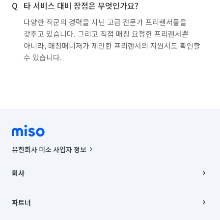
타 서비스 대비 장점은 무엇인가요?
경기 하남시
경기 화성시
경남 거제시
다양한 직군의 경력을 지닌 고급 전문가 프리랜서풀을
갖추고 있습니다. 그리고 직접 매칭 요청한 프리랜서뿐
경남 거창군
경남 고성군
경남 김해시
아니라, 매칭매니저가 제안한 프리랜서의 지원서도 확인할
수 있습니다.
경남 남해군
경남 밀양시
경남 사천시
경남 산청군
경남 양산시
경남 의령군
경남 진주시
경남 창녕군
경남 창원시 마산합포구
경남 창원시 마산회원구
경남 창원시 성산구
경남 창원시 의창구
경남 창원시 진해구
유한회사 미소 사업자 정보
경남 통영시
경남 하동군
경남 함안군
사업자등록번호 : 291-87-00271 | 인허가번호 : 2016-3220163-14-5-
00019 |
회사
통신판매신고번호 : 2024-서울종로-1400(공정거래위원회 정보) |
경남 함양군
경남 합천군
경북 문경시
대표이사 : CHING VICTOR COLUMBIA RHEE
회사소개
주소 | 본사: 서울특별시 종로구 율곡로 6(중학동, 트윈트리빌딩) B동 5층
채용
파트너
경북 봉화군
경북 상주시
경북 성주군
컨택센터 : 서울특별시 종로구 수송동 율곡로 24, 7층, 8층 미소
블로그
유한회사 미소는 통신판매중개자이며, 통신판매의 당사자가 아닙니다.