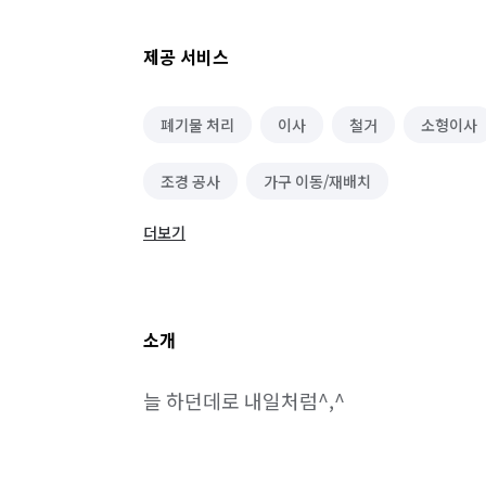
제공 서비스
폐기물 처리
이사
철거
소형이사
조경 공사
가구 이동/재배치
더보기
소개
늘 하던데로 내일처럼^,^