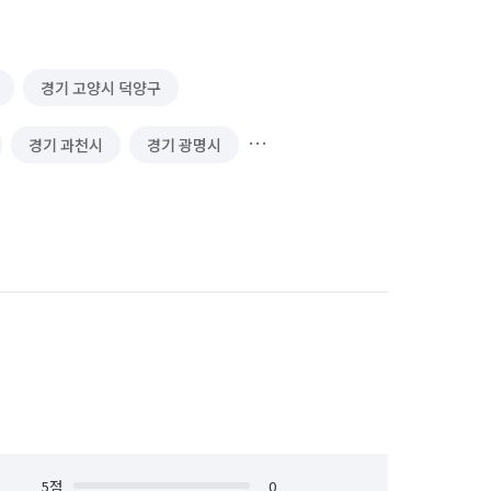
경기 고양시 덕양구
경기 과천시
경기 광명시
경기 김포시
경기 남양주시
 성남시 수정구
경기 성남시 중원구
경기 수원시 장안구
경기 수원시 팔달구
안산시 상록구
경기 안성시
경기 양주시
경기 양평군
경기 용인시 기흥구
5
점
0