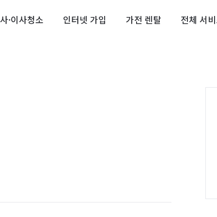
사·이사청소
인터넷 가입
가전 렌탈
전체 서비