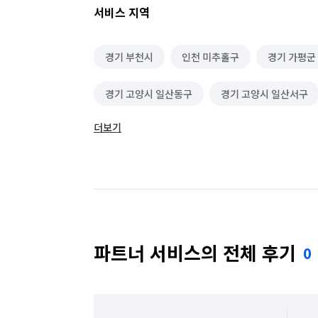
서비스 지역
경기 부천시
인천 미추홀구
경기 가평군
경기 고양시 일산동구
경기 고양시 일산서구
더보기
경기 광주시
경기 구리시
경기 군포시
경기 동두천시
경기 성남시 분당구
경기
경기 수원시 권선구
경기 수원시 영통구
경기 시흥시
경기 안산시 단원구
경기 
파트너 서비스의 전체 후기
0
경기 안양시 동안구
경기 안양시 만안구
경기 여주시
경기 연천군
경기 오산시