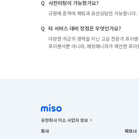
사전미팅이 가능한가요?
인천 부평구
인천 서구
인천 연수구
규정에 준하여 채팅과 유선상담만 가능합니다. 
경기 부천시 소사구
경기 부천시 원미구
타 서비스 대비 장점은 무엇인가요?
경기 화성시 효행구
경기 화성시 만세구
다양한 직군의 경력을 지닌 고급 전문가 프리랜
프리랜서뿐 아니라, 매칭매니저가 제안한 프리
유한회사 미소 사업자 정보
사업자등록번호 : 291-87-00271 | 인허가번호 : 2016-32201
회사
파트너
통신판매신고번호 : 2024-서울종로-1400(공정거래위원회 정