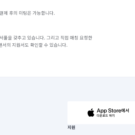
인천 옹진군
인천 중구
결제 후의 미팅은 가능합니다.
경기 부천시 오정구
경기 화성시 동탄구
경기 화성시 병점구
서풀을 갖추고 있습니다. 그리고 직접 매칭 요청한
랜서의 지원서도 확인할 수 있습니다.
63-14-5-00019 |
지원
보) |