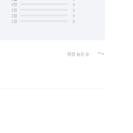
4
점
0
3
점
0
경기 의왕시
경기 의정부시
2
점
0
1
점
0
경기 포천시
경기 하남시
서울 강북구
서울 강서구
서울 금천구
서울 노원구
서울 마포구
서울 서대문구
서울 송파구
서울 양천구
서울 종로구
서울 중구
인천 남구
인천 남동구
인천 동구