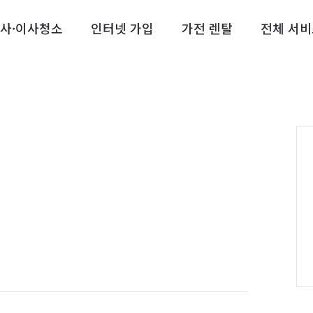
사·이사청소
인터넷 가입
가전 렌탈
전체 서비