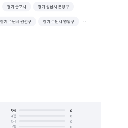
경기 군포시
경기 성남시 분당구
경기 수원시 권선구
경기 수원시 영통구
경기 시흥시
경기 안산시 단원구
안양시 동안구
경기 안양시 만안구
용인시 수지구
경기 용인시 처인구
경기 화성시 동탄구
경기 화성시 병점구
5
점
0
4
점
0
3
점
0
2
점
0