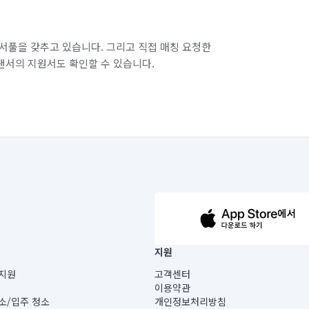
서풀을 갖추고 있습니다. 그리고 직접 매칭 요청한
랜서의 지원서도 확인할 수 있습니다.
63-14-5-00019 |
지원
보) |
지원
고객센터
빌딩) B동 5층
이용약관
 미소
소/입주 청소
개인정보처리방침