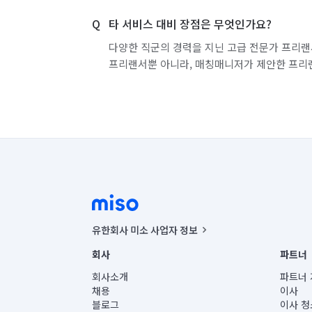
타 서비스 대비 장점은 무엇인가요?
다양한 직군의 경력을 지닌 고급 전문가 프리랜
프리랜서뿐 아니라, 매칭매니저가 제안한 프리
유한회사 미소 사업자 정보
사업자등록번호 : 291-87-00271 | 인허가번호 : 2016-32201
회사
파트너
통신판매신고번호 : 2024-서울종로-1400(공정거래위원회 정
대표이사 : CHING VICTOR COLUMBIA RHEE
회사소개
파트너 
주소 | 본사: 서울특별시 종로구 율곡로 6(중학동, 트윈트리
채용
이사
컨택센터 : 서울특별시 종로구 수송동 율곡로 24, 7층, 8층
블로그
이사 청