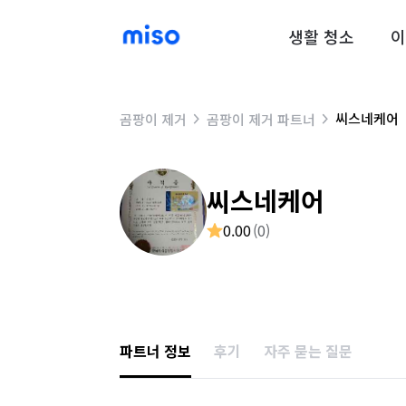
생활 청소
이
씨스네케어
곰팡이 제거
곰팡이 제거 파트너
씨스네케어
0.00
(
0
)
파트너 정보
후기
자주 묻는 질문