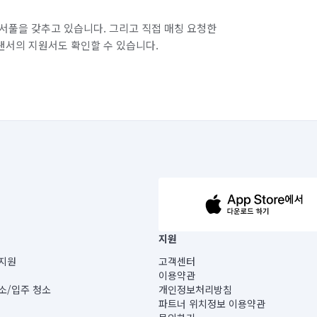
서풀을 갖추고 있습니다. 그리고 직접 매칭 요청한
랜서의 지원서도 확인할 수 있습니다.
63-14-5-00019 |
지원
보) |
지원
고객센터
빌딩) B동 5층
이용약관
 미소
소/입주 청소
개인정보처리방침
 아닙니다.
파트너 위치정보 이용약관
게 있습니다.