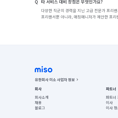
타 서비스 대비 장점은 무엇인가요?
다양한 직군의 경력을 지닌 고급 전문가 프리랜
프리랜서뿐 아니라, 매칭매니저가 제안한 프리
유한회사 미소 사업자 정보
사업자등록번호 : 291-87-00271 | 인허가번호 : 2016-32201
회사
파트너
통신판매신고번호 : 2024-서울종로-1400(공정거래위원회 정
대표이사 : CHING VICTOR COLUMBIA RHEE
회사소개
파트너 
주소 | 본사: 서울특별시 종로구 율곡로 6(중학동, 트윈트리
채용
이사
컨택센터 : 서울특별시 종로구 수송동 율곡로 24, 7층, 8층
블로그
이사 청
유한회사 미소는 통신판매중개자이며, 통신판매의 당사자가
상품, 상품정보, 거래에 관한 의무와 책임은 거래당사자에