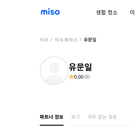
생활 청소
이
유문일
이사
이사 파트너
유문일
0.00
(
0
)
파트너 정보
후기
자주 묻는 질문