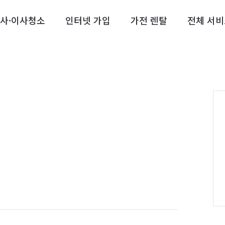
사·이사청소
인터넷 가입
가전 렌탈
전체 서비