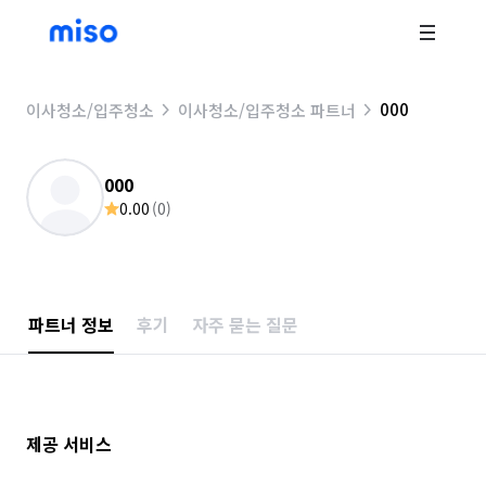
000
이사청소/입주청소
이사청소/입주청소 파트너
000
0.00
(
0
)
파트너 정보
후기
자주 묻는 질문
제공 서비스