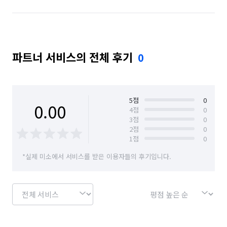
파트너 서비스의 전체 후기
0
5
점
0
0.00
4
점
0
3
점
0
2
점
0
1
점
0
*실제 미소에서 서비스를 받은 이용자들의 후기입니다.