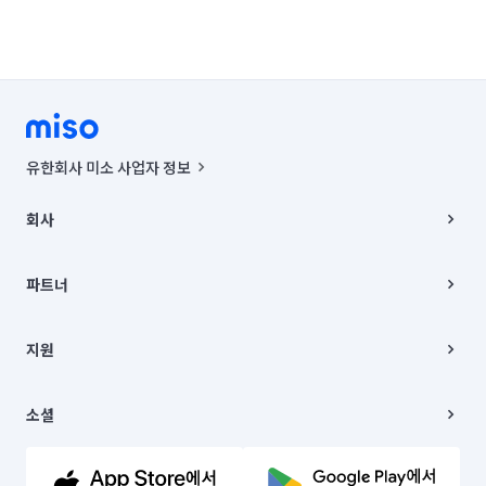
유한회사 미소 사업자 정보
사업자등록번호 : 291-87-00271 | 인허가번호 : 2016-3220163-14-5-
00019 |
회사
통신판매신고번호 : 2024-서울종로-1400(공정거래위원회 정보) |
대표이사 : CHING VICTOR COLUMBIA RHEE
회사소개
주소 | 본사: 서울특별시 종로구 율곡로 6(중학동, 트윈트리빌딩) B동 5층
채용
파트너
컨택센터 : 서울특별시 종로구 수송동 율곡로 24, 7층, 8층 미소
블로그
유한회사 미소는 통신판매중개자이며, 통신판매의 당사자가 아닙니다.
파트너 지원
상품, 상품정보, 거래에 관한 의무와 책임은 거래당사자에게 있습니다.
이사
지원
언론 보도 관련 문의:
contact@getmiso.com
이사 청소/입주 청소
대표번호: 1577-8808
고객센터
© 유한회사 미소. Miso, Inc. All Rights Reserved.
이용약관
소셜
개인정보처리방침
파트너 위치정보 이용약관
링크드인
문의하기
유튜브