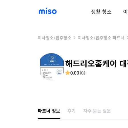
생활 청소
이
이사청소/입주청소
이사청소/입주청소 파트너
해드리오홈케어 
0.00
(
0
)
파트너 정보
후기
자주 묻는 질문