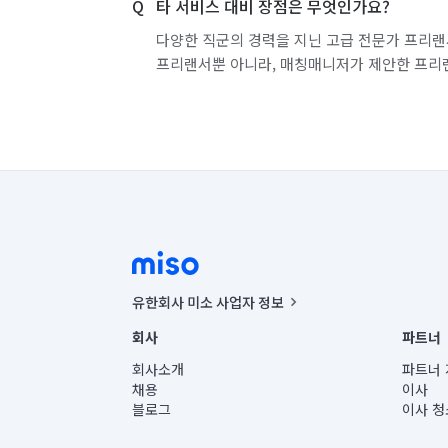
타 서비스 대비 장점은 무엇인가요?
다양한 직군의 경력을 지닌 고급 전문가 프리랜
프리랜서뿐 아니라, 매칭매니저가 제안한 프리
유한회사 미소 사업자 정보
사업자등록번호 : 291-87-00271 | 인허가번호 : 2016-32201
회사
파트너
통신판매신고번호 : 2024-서울종로-1400(공정거래위원회 정
대표이사 : CHING VICTOR COLUMBIA RHEE
회사소개
파트너 
주소 | 본사: 서울특별시 종로구 율곡로 6(중학동, 트윈트리
채용
이사
컨택센터 : 서울특별시 종로구 수송동 율곡로 24, 7층, 8층
블로그
이사 청
유한회사 미소는 통신판매중개자이며, 통신판매의 당사자가
상품, 상품정보, 거래에 관한 의무와 책임은 거래당사자에