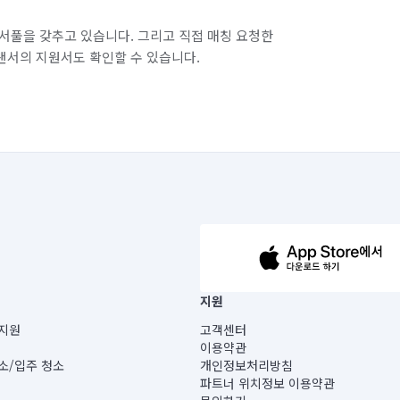
서풀을 갖추고 있습니다. 그리고 직접 매칭 요청한
랜서의 지원서도 확인할 수 있습니다.
63-14-5-00019 |
지원
보) |
지원
고객센터
빌딩) B동 5층
이용약관
 미소
소/입주 청소
개인정보처리방침
 아닙니다.
파트너 위치정보 이용약관
게 있습니다.