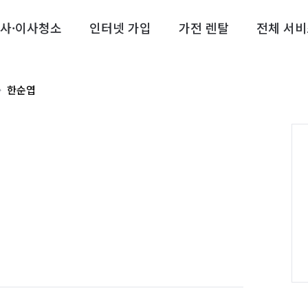
사·이사청소
인터넷 가입
가전 렌탈
전체 서비
한순엽