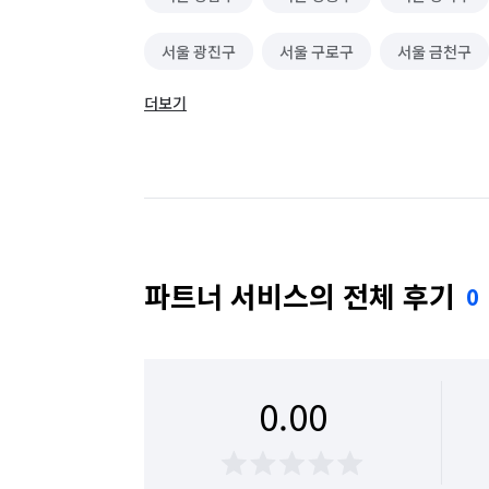
서울 광진구
서울 구로구
서울 금천구
더보기
서울 동대문구
서울 동작구
서울 마포구
서울 성동구
서울 성북구
서울 송파구
서울 용산구
서울 은평구
서울 종로구
파트너 서비스의 전체 후기
0
0.00