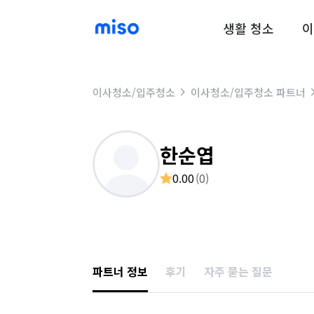
생활 청소
이
이사청소/입주청소
이사청소/입주청소 파트너
한순엽
0.00
(
0
)
파트너 정보
후기
자주 묻는 질문