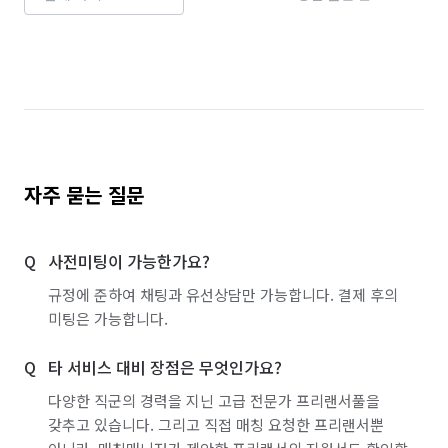
경기 용인시 처인구
경기 의왕시
경기 의정부시
경기 이천시
경기 파주시
경기 평택시
경기 포천시
경기 하남시
경기 화성시
서울 강남구
서울 강동구
서울 강북구
서울 강서구
서울 관악구
서울 광진구
자주 묻는 질문
서울 구로구
서울 금천구
서울 노원구
사전미팅이 가능한가요?
서울 도봉구
서울 동대문구
서울 동작구
규정에 준하여 채팅과 유선상담만 가능합니다. 결제 후의
서울 마포구
서울 서대문구
서울 서초구
미팅은 가능합니다.
서울 성동구
서울 성북구
서울 송파구
타 서비스 대비 장점은 무엇인가요?
서울 양천구
서울 영등포구
서울 용산구
다양한 직군의 경력을 지닌 고급 전문가 프리랜서풀을
갖추고 있습니다. 그리고 직접 매칭 요청한 프리랜서뿐
서울 은평구
서울 종로구
서울 중구