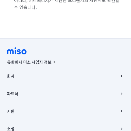
아니라, 매칭매니저가 제안한 프리랜서의 지원서도 확인할
수 있습니다.
서울 중랑구
인천 강화군
인천 계양구
인천 남구
인천 남동구
인천 동구
인천 부평구
인천 서구
인천 연수구
인천 옹진군
인천 중구
경기 부천시 소사구
경기 부천시 원미구
경기 부천시 오정구
유한회사 미소 사업자 정보
경기 화성시 동탄구
경기 화성시 효행구
사업자등록번호 : 291-87-00271 | 인허가번호 : 2016-3220163-14-5-
00019 |
회사
통신판매신고번호 : 2024-서울종로-1400(공정거래위원회 정보) |
경기 화성시 만세구
경기 화성시 병점구
대표이사 : CHING VICTOR COLUMBIA RHEE
회사소개
주소 | 본사: 서울특별시 종로구 율곡로 6(중학동, 트윈트리빌딩) B동 5층
채용
파트너
컨택센터 : 서울특별시 종로구 수송동 율곡로 24, 7층, 8층 미소
블로그
유한회사 미소는 통신판매중개자이며, 통신판매의 당사자가 아닙니다.
파트너 지원
상품, 상품정보, 거래에 관한 의무와 책임은 거래당사자에게 있습니다.
이사
지원
언론 보도 관련 문의:
contact@getmiso.com
이사 청소/입주 청소
대표번호: 1577-8808
고객센터
© 유한회사 미소. Miso, Inc. All Rights Reserved.
이용약관
소셜