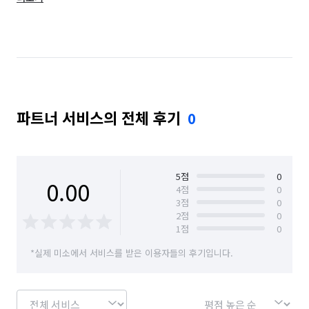
경기 광주시
경기 구리시
경기 군포시
경기 김포시
경기 남양주시
경기 동두천시
경기 성남시 분당구
경기 성남시 수정구
경기 성남시 중원구
경기 수원시 권선구
파트너 서비스의 전체 후기
0
경기 수원시 영통구
경기 수원시 장안구
경기 수원시 팔달구
경기 시흥시
경기 안산시 단원구
경기 안산시 상록구
5
점
0
0.00
4
점
0
3
점
0
경기 안성시
경기 안양시 동안구
2
점
0
1
점
0
경기 안양시 만안구
경기 양주시
경기 양평군
*실제 미소에서 서비스를 받은 이용자들의 후기입니다.
경기 여주시
경기 연천군
경기 오산시
경기 용인시 기흥구
경기 용인시 수지구