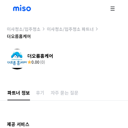
이사청소/입주청소
이사청소/입주청소 파트너
더오름홈케어
더오름홈케어
0.00
(
0
)
파트너 정보
후기
자주 묻는 질문
제공 서비스