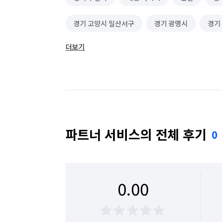
경기 고양시 일산서구
경기 광명시
경기
더보기
경기 김포시
경기 남양주시
경기 안산시
경기 안양시 동안구
경기 양평군
경기 
경기 하남시
대전 대덕구
대전 서구
서울 강남구
서울 강동구
서울 강서구
파트너 서비스의 전체 후기
0
서울 구로구
서울 금천구
서울 노원구
서울 마포구
서울 서대문구
서울 서초구
0.00
서울 송파구
서울 양천구
서울 영등포구