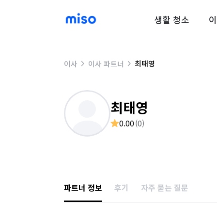
생활 청소
이
최태영
이사
이사 파트너
최태영
0.00
(
0
)
파트너 정보
후기
자주 묻는 질문