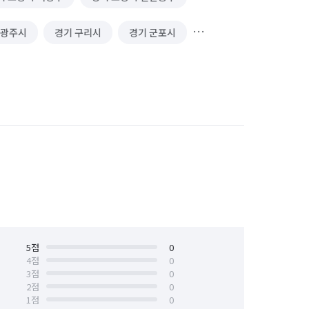
 광주시
경기 구리시
경기 군포시
 단원구
경기 안산시 상록구
의정부시
경기 파주시
경기 평택시
대전 유성구
부산 해운대구
서울 관악구
서울 광진구
서울 동대문구
서울 동작구
서울 성동구
5
점
서울 성북구
0
4
점
0
3
점
0
서울 용산구
서울 은평구
2
점
0
1
점
0