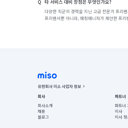
타 서비스 대비 장점은 무엇인가요?
다양한 직군의 경력을 지닌 고급 전문가 프리랜
프리랜서뿐 아니라, 매칭매니저가 제안한 프리
유한회사 미소 사업자 정보
사업자등록번호 : 291-87-00271 | 인허가번호 : 2016-32201
회사
파트너
통신판매신고번호 : 2024-서울종로-1400(공정거래위원회 정
대표이사 : CHING VICTOR COLUMBIA RHEE
회사소개
파트너 
주소 | 본사: 서울특별시 종로구 율곡로 6(중학동, 트윈트리
채용
이사
컨택센터 : 서울특별시 종로구 수송동 율곡로 24, 7층, 8층
블로그
이사 청
유한회사 미소는 통신판매중개자이며, 통신판매의 당사자가
상품, 상품정보, 거래에 관한 의무와 책임은 거래당사자에