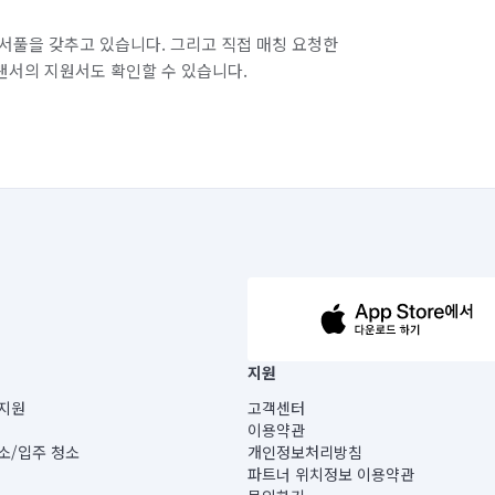
서풀을 갖추고 있습니다. 그리고 직접 매칭 요청한
랜서의 지원서도 확인할 수 있습니다.
63-14-5-00019 |
지원
보) |
지원
고객센터
빌딩) B동 5층
이용약관
 미소
소/입주 청소
개인정보처리방침
 아닙니다.
파트너 위치정보 이용약관
게 있습니다.