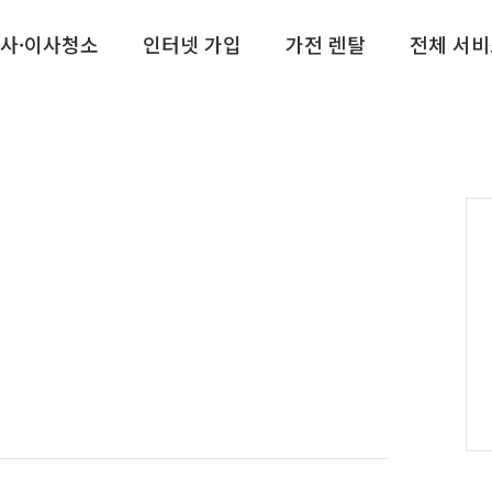
사·이사청소
인터넷 가입
가전 렌탈
전체 서비