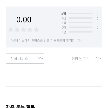
_______,

충북 청주시 흥덕구
충북 충주시
😅추가금비용 발생경우😅

5
점
0
0.00
4
점
0
3
점
0
💲많은양의 곰팡이.

2
점
0
💲스티커.시트지제거

1
점
0
💲.쓰레기.폐기물.짐이있어옮기며 청소진행

*실제 미소에서 서비스를 받은 이용자들의 후기입니다.
💲 베란다비확장

💲외부창문 청소

💲견적봣던 평수와 다른경우

💲인테리어 진행후 준공청소 안되어있는 경우

----—--------------------

😭서비스 불가 항목😭

-파손위험 물품

-벽지 (변색, 찢어짐)

  ★신축분진,먼지는 제거해드립니다

자주 묻는 질문