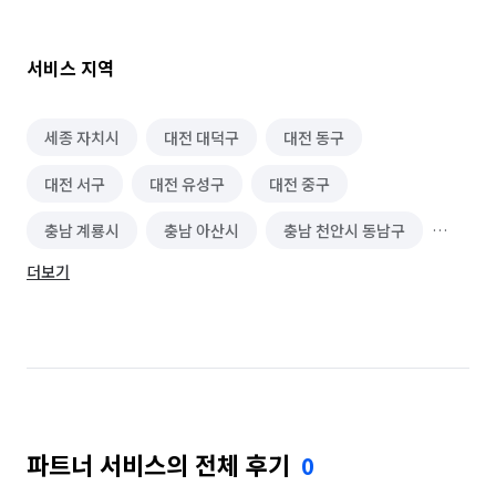
"추가비용"이 전혀 발생되지 않습니다

(단 많은양의 곰팡이,스티커&시트지제거,폐기물 쓰레기처리,
평수가틀릴경우.다른 시공사와 겹치는경우.베란다비확장인 경우 
서비스 지역
외창청소는 는 제외)

세종 자치시
대전 대덕구
대전 동구
📌청소사진 참고📌

대전 서구
대전 유성구
대전 중구
-네이버블로그

blog.naver.com/hama_clean

충남 계룡시
충남 아산시
충남 천안시 동남구
-인스타그램

instagram.com/hama_clean

더보기
충남 천안시 서북구
충북 괴산군
충북 단양군
————————————————-

⭐작업인원 기준⭐

충북 보은군
충북 영동군
충북 옥천군
-20평 기준 2명 약 3시간 전.후

충북 음성군
충북 제천시
충북 증평군
-30평 기준 3명 약 5시간반 전.후

(오염도에 따라 소요시간은 달라질수 있음)

충북 진천군
충북 청주시 상당구
-저희업체는 외국인을 고용하지 않으며 단기알바도 없습니다. 
전경력자 직원들로 구성되어 있으니 믿고 안심하셔도 됩니다.

파트너 서비스의 전체 후기
0
충북 청주시 서원구
충북 청주시 청원구
-당일 검수 후 추후 A/S 불가 
