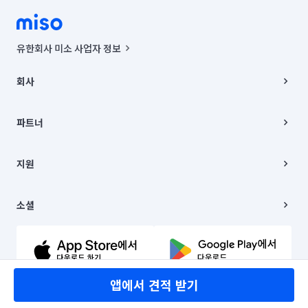
유한회사 미소 사업자 정보
사업자등록번호 : 291-87-00271 | 인허가번호 : 2016-3220163-14-5-
00019 |
회사
통신판매신고번호 : 2024-서울종로-1400(공정거래위원회 정보) |
대표이사 : CHING VICTOR COLUMBIA RHEE
회사소개
주소 | 본사: 서울특별시 종로구 율곡로 6(중학동, 트윈트리빌딩) B동 5층
채용
파트너
컨택센터 : 서울특별시 종로구 수송동 율곡로 24, 7층, 8층 미소
블로그
유한회사 미소는 통신판매중개자이며, 통신판매의 당사자가 아닙니다.
파트너 지원
상품, 상품정보, 거래에 관한 의무와 책임은 거래당사자에게 있습니다.
이사
지원
언론 보도 관련 문의:
contact@getmiso.com
이사 청소/입주 청소
대표번호: 1577-8808
고객센터
© 유한회사 미소. Miso, Inc. All Rights Reserved.
이용약관
소셜
개인정보처리방침
파트너 위치정보 이용약관
링크드인
문의하기
유튜브
앱에서 견적 받기