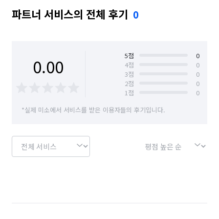
파트너 서비스의 전체 후기
0
5
점
0
0.00
4
점
0
3
점
0
2
점
0
1
점
0
*실제 미소에서 서비스를 받은 이용자들의 후기입니다.