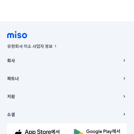
유한회사 미소 사업자 정보
사업자등록번호 : 291-87-00271 | 인허가번호 : 2016-3220163-14-5-
00019 |
회사
통신판매신고번호 : 2024-서울종로-1400(공정거래위원회 정보) |
대표이사 : CHING VICTOR COLUMBIA RHEE
회사소개
주소 | 본사: 서울특별시 종로구 율곡로 6(중학동, 트윈트리빌딩) B동 5층
채용
파트너
컨택센터 : 서울특별시 종로구 수송동 율곡로 24, 7층, 8층 미소
블로그
유한회사 미소는 통신판매중개자이며, 통신판매의 당사자가 아닙니다.
파트너 지원
상품, 상품정보, 거래에 관한 의무와 책임은 거래당사자에게 있습니다.
이사
지원
언론 보도 관련 문의:
contact@getmiso.com
이사 청소/입주 청소
대표번호: 1577-8808
고객센터
© 유한회사 미소. Miso, Inc. All Rights Reserved.
이용약관
소셜
개인정보처리방침
파트너 위치정보 이용약관
링크드인
문의하기
유튜브