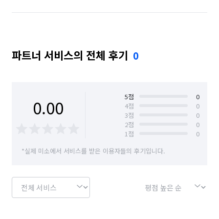
파트너 서비스의 전체 후기
0
5
점
0
0.00
4
점
0
3
점
0
2
점
0
1
점
0
*실제 미소에서 서비스를 받은 이용자들의 후기입니다.